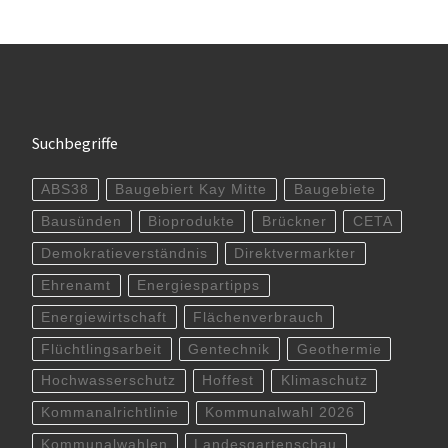
Suchbegriffe
ABS38
Baugebiert Kay Mitte
Baugebiete
Bausünden
Bioprodukte
Brückner
CETA
Demokratieverständnis
Direktvermarkter
Ehrenamt
Energiespartipps
Energiewirtschaft
Flächenverbrauch
Flüchtlingsarbeit
Gentechnik
Geothermie
Hochwasserschutz
Hoffest
Klimaschutz
Kommanalrichtlinie
Kommunalwahl 2026
Kommunalwahlen
Landesgartenschau