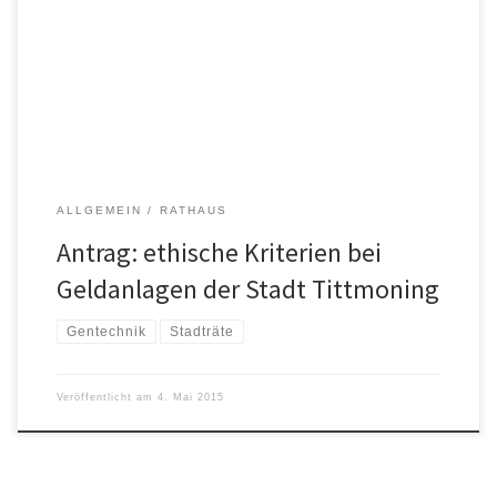
Tagesordnung kam: Antrag für die nächste Stadtratssitzung am 9.
Juni 2015 zur Anwendung von ethischen Kriterien bei Geldanlagen
durch die Stadt Tittmoning Der Stadtrat möge beschließen, die
Verwaltung zu beauftragen bei Geldanlagen zukünftig […]
ALLGEMEIN
RATHAUS
Antrag: ethische Kriterien bei
Geldanlagen der Stadt Tittmoning
Gentechnik
Stadträte
Veröffentlicht am
4. Mai 2015