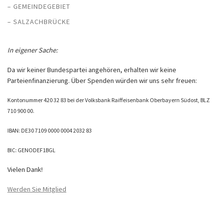
– GEMEINDEGEBIET
– SALZACHBRÜCKE
In eigener Sache:
Da wir keiner Bundespartei angehören, erhalten wir keine
Parteienfinanzierung. Über Spenden würden wir uns sehr freuen:
Kontonummer 420 32 83 bei der Volksbank Raiffeisenbank Oberbayern Südost, BLZ
710 900 00.
IBAN: DE30 7109 0000 0004 2032 83
BIC: GENODEF1BGL
Vielen Dank!
Werden Sie Mitglied