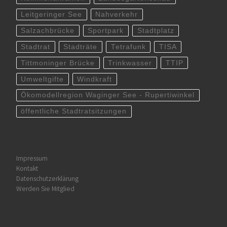
Leitgeringer See
Nahverkehr
Salzachbrücke
Sportpark
Stadtplatz
Stadtrat
Stadträte
Tetrafunk
TISA
Tittmoninger Brücke
Trinkwasser
TTIP
Umweltgifte
Windkraft
Ökomodellregion Waginger See - Rupertiwinkel
öffentliche Stadtratsitzungen
Impressum
Kontakt
Datenschutzerklärung
Werden Sie Mitglied