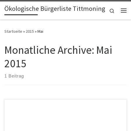
Ökologische Bürgerliste Tittmoning
Zum Inhalt springen
Search
Me
Startseite
»
2015
»
Mai
Monatliche Archive:
Mai
2015
1 Beitrag
Zur Stadtratratsitzung am 5.5.2015 brachten die Stadträte der
Ökoliste folgenden Antrag ein, der am 9.6.2015 auf die