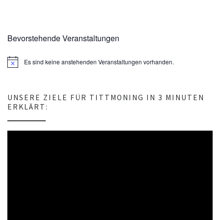
Bevorstehende Veranstaltungen
Es sind keine anstehenden Veranstaltungen vorhanden.
H
i
n
w
e
UNSERE ZIELE FÜR TITTMONING IN 3 MINUTEN
i
ERKLÄRT:
s
Video-
Player