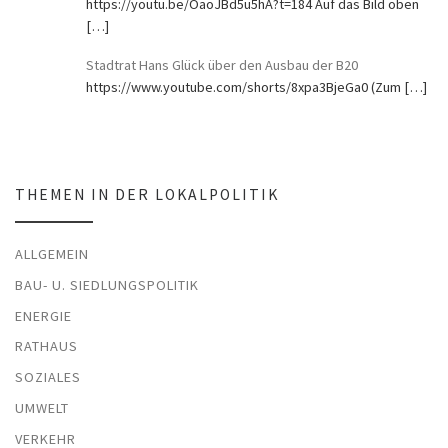
https://youtu.be/OaoJBd5u5hA?t=184 Auf das Bild oben
[…]
Stadtrat Hans Glück über den Ausbau der B20
https://www.youtube.com/shorts/8xpa3BjeGa0 (Zum
[…]
THEMEN IN DER LOKALPOLITIK
ALLGEMEIN
BAU- U. SIEDLUNGSPOLITIK
ENERGIE
RATHAUS
SOZIALES
UMWELT
VERKEHR