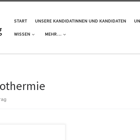
START
UNSERE KANDIDATINNEN UND KANDIDATEN
UN
g
WISSEN
MEHR…
othermie
rag
koliste kritisiert das Risiko und
mangelnde Nutzung thermischer