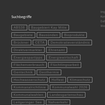
Im
Suchbegriffe
Kon
Dat
Wer
ABS38
Baugebiert Kay Mitte
Baugebiete
Bausünden
Bioprodukte
Brückner
CETA
Demokratieverständnis
Direktvermarkter
Ehrenamt
Energiespartipps
Energiewirtschaft
Flächenverbrauch
Flüchtlingsarbeit
Gentechnik
Geothermie
Hochwasserschutz
Hoffest
Klimaschutz
Kommanalrichtlinie
Kommunalwahl 2026
Kommunalwahlen
Landesgartenschau
Leitgeringer See
Nahverkehr