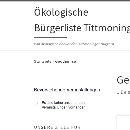
Zum Inhalt springen
Ökologische
Bürgerliste Tittmonin
Von ökologisch denkenden Tittmoninger Bürgern
Startseite
»
Geothermie
Ge
Bevorstehende Veranstaltungen
1 Beit
Es sind keine anstehenden
H
Veranstaltungen vorhanden.
i
n
w
Die Ö
e
UNSERE ZIELE FÜR
die 
i