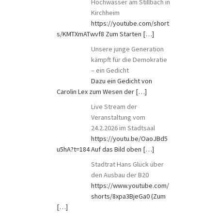
Hochwasser am Stillbach in
Kirchheim
https://youtube.com/short
s/KMTXmATwvf8 Zum Starten
[…]
Unsere junge Generation
kämpft für die Demokratie
– ein Gedicht
Dazu ein Gedicht von
Carolin Lex zum Wesen der
[…]
Live Stream der
Veranstaltung vom
24.2.2026 im Stadtsaal
https://youtu.be/OaoJBd5
u5hA?t=184 Auf das Bild oben
[…]
Stadtrat Hans Glück über
den Ausbau der B20
https://www.youtube.com/
shorts/8xpa3BjeGa0 (Zum
[…]