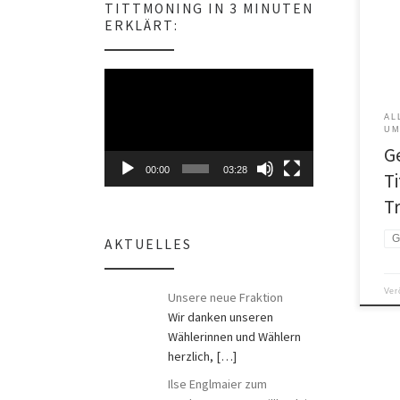
TITTMONING IN 3 MINUTEN
s
Ener
ERKLÄRT:
Geot
irge
Bohr
Video-
Prob
Player
Ökol
AL
Robe
UM
sowi
G
Engl
00:00
03:28
T
T
G
AKTUELLES
Ver
Unsere neue Fraktion
Wir danken unseren
Wählerinnen und Wählern
herzlich,
[…]
Ilse Englmaier zum