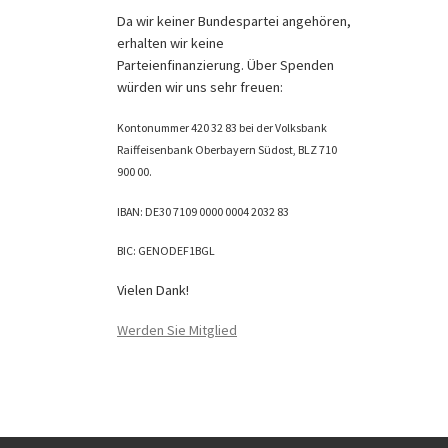
Da wir keiner Bundespartei angehören,
erhalten wir keine
Parteienfinanzierung. Über Spenden
würden wir uns sehr freuen:
Kontonummer 420 32 83 bei der Volksbank
Raiffeisenbank Oberbayern Südost, BLZ 710
900 00.
IBAN: DE30 7109 0000 0004 2032 83
BIC: GENODEF1BGL
Vielen Dank!
Werden Sie Mitglied