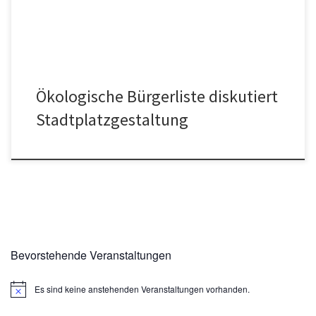
darauf hin, dass sich die Ökoliste bereits seit […]
Ökologische Bürgerliste diskutiert
Stadtplatzgestaltung
Bevorstehende Veranstaltungen
Es sind keine anstehenden Veranstaltungen vorhanden.
H
i
n