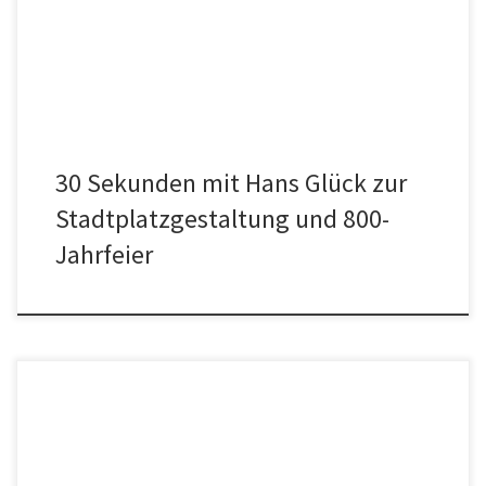
für die nächsten sechs Jahre im Stadtrat wird sein, dass wir den
Stadtplatz umbauen, und war klimaresilient. Aber auch im Hinblick
auf […]
30 Sekunden mit Hans Glück zur
Stadtplatzgestaltung und 800-
Jahrfeier
Wahlkampf kann auch Spaß machen. Unter diesem Motto lädt die
Ökoliste Tittmoning zum Bayerischen Musikkabarett mit Hans Well