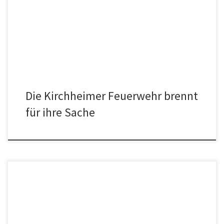
Feuerwehr durch viel Engagement in dem wichtigen Ehrenamt
bestens vorbereitet. Davon konnten sich die Gäste auf Einladung
der Ökologischen Bürgerliste Tittmoning ausführlich überzeugen.
Überraschend für viele war […]
Die Kirchheimer Feuerwehr brennt
für ihre Sache
Die Ökoliste zu Besuch im Trinkwasser-Hochbehälter bei Tengling
Eine der erfolgreichsten Baustellen für Trinkwasseranlagen in
Europa begeistert Fachleute von Nah und Fern. Werkleiter