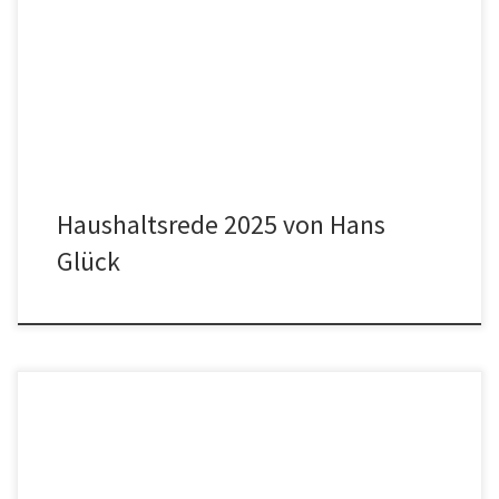
wir nun fast schon wieder am Ende der Legislaturperiode und wir
befinden uns mehr oder weniger im Wahlkampf. Seriöser Haushalt,
profitieren von leistungsstarken Betrieben Der Haushalt 2026
beinhaltet aus meiner Sicht keinen großen Aufreger, sondern […]
Haushaltsrede 2025 von Hans
Glück
Die Ökologische Bürgerliste wurde von der Freiwilligen Feuerwehr
Kirchheim zu einer ausführlichen Besichtigung eingeladen. Die
Extremwettereignisse nehmen zu und darauf ist die Kirchheimer