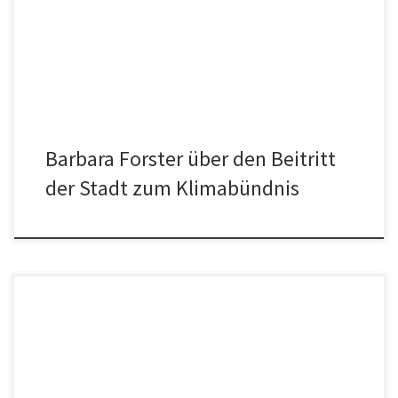
Oder: Folge uns hier auf Instagram
Barbara Forster über den Beitritt
der Stadt zum Klimabündnis
Oder: Folgen Sie uns hier auf Instagram Wir müssen jetzt gleich
nach der Wahl wirklich aktiv werden. Stadtrat Hans Glück im
Hinblick auf die bevorstehende 800-Jahrfeier Unser Schwerpunkt