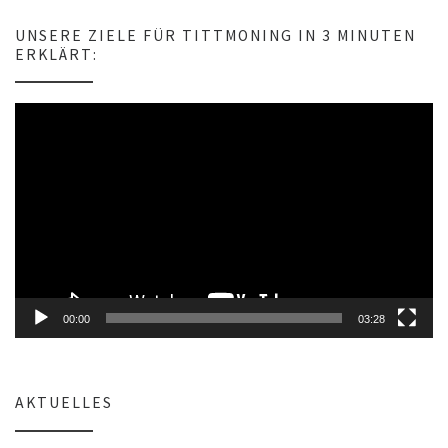
w
e
UNSERE ZIELE FÜR TITTMONING IN 3 MINUTEN
i
ERKLÄRT:
s
Video-
Player
00:00
03:28
AKTUELLES