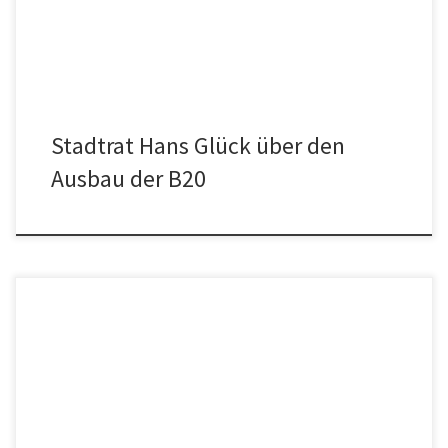
zweiten Beschluss dem Staatlichen Bauamt Tauschgrund […]
Stadtrat Hans Glück über den
Ausbau der B20
Tom Winkler spricht hier über die Einführung eines
Jugendparlaments und die Live-Übertragung der
Stadtratssitzungen zur Förderung einer lebendigen Demokratie
und Transparenz bei uns in Tittmoning. Oder: Folgen Sie uns hier
auf Instagram Grias Eich, ich bin der Tom Winkler. Ich kandidiere für