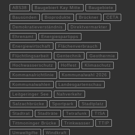
ABS38
Baugebiert Kay Mitte
Baugebiete
Bausünden
Bioprodukte
Brückner
CETA
Demokratieverständnis
Direktvermarkter
Ehrenamt
Energiespartipps
Energiewirtschaft
Flächenverbrauch
Flüchtlingsarbeit
Gentechnik
Geothermie
Hochwasserschutz
Hoffest
Klimaschutz
Kommanalrichtlinie
Kommunalwahl 2026
Kommunalwahlen
Landesgartenschau
Leitgeringer See
Nahverkehr
Salzachbrücke
Sportpark
Stadtplatz
Stadtrat
Stadträte
Tetrafunk
TISA
Tittmoninger Brücke
Trinkwasser
TTIP
Umweltgifte
Windkraft