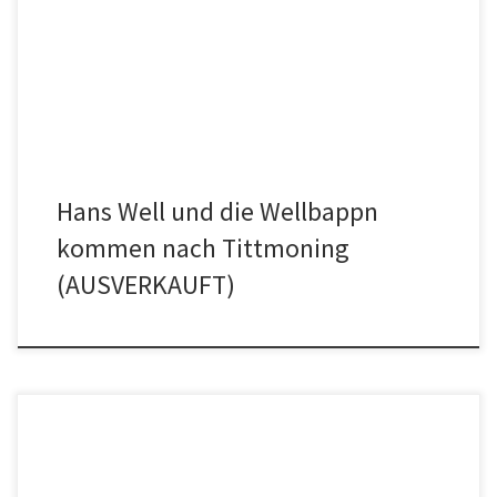
und seine Wellbappn ein. Sie treten im Rahmen des
Kommunalwahlkampfs im Braugasthof auf. Am 13. Februar 2026 im
Braugasthof Stadtplatz 35, Beginn ist um 19:30 Uhr. Einlass 18:30
Uhr, für Getränke und […]
Hans Well und die Wellbappn
kommen nach Tittmoning
(AUSVERKAUFT)