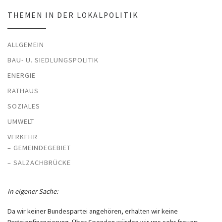
THEMEN IN DER LOKALPOLITIK
ALLGEMEIN
BAU- U. SIEDLUNGSPOLITIK
ENERGIE
RATHAUS
SOZIALES
UMWELT
VERKEHR
– GEMEINDEGEBIET
– SALZACHBRÜCKE
In eigener Sache:
Da wir keiner Bundespartei angehören, erhalten wir keine
Parteienfinanzierung. Über Spenden würden wir uns sehr freuen: