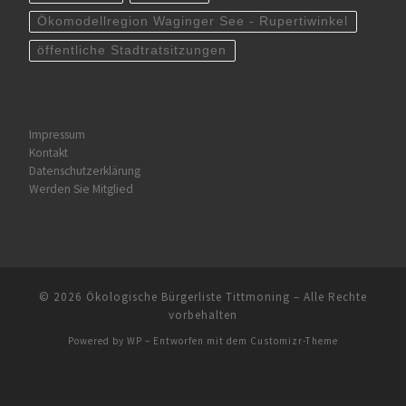
Ökomodellregion Waginger See - Rupertiwinkel
öffentliche Stadtratsitzungen
Impressum
Kontakt
Datenschutzerklärung
Werden Sie Mitglied
© 2026
Ökologische Bürgerliste Tittmoning
– Alle Rechte
vorbehalten
Powered by
WP
– Entworfen mit dem
Customizr-Theme