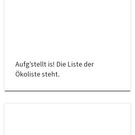
Die Ökologische Bürgerliste Tittmoning hat in der
Aufstellungsversammlung ihr Team für die Kommunalwahl 2026
zusammengestellt.
Aufg’stellt is! Die Liste der
Ökoliste steht.
Sehr geehrter Herr Bürgermeister, lieber Andreas, Liebe
Kolleginnen und Kollegen, mit der heutigen Haushaltssitzung sind