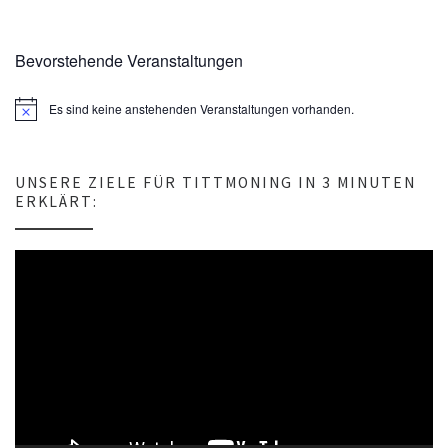
Bevorstehende Veranstaltungen
Es sind keine anstehenden Veranstaltungen vorhanden.
H
i
n
w
e
UNSERE ZIELE FÜR TITTMONING IN 3 MINUTEN
i
ERKLÄRT:
s
Video-
Player