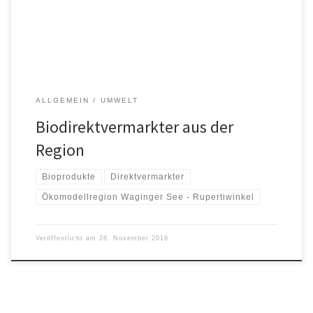
Anbei eine Übersicht der Biodirektvermarkter sowie ein Faltblatt
über „Geschenkkörbe aus der Ökomodellregion“: […]
ALLGEMEIN
UMWELT
Biodirektvermarkter aus der
Region
Bioprodukte
Direktvermarkter
Ökomodellregion Waginger See - Rupertiwinkel
Veröffentlicht am
28. November 2016