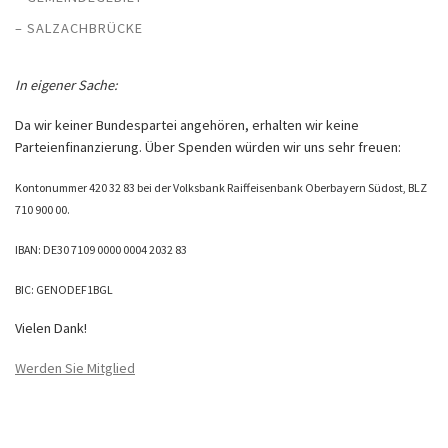
– SALZACHBRÜCKE
In eigener Sache:
Da wir keiner Bundespartei angehören, erhalten wir keine
Parteienfinanzierung. Über Spenden würden wir uns sehr freuen:
Kontonummer 420 32 83 bei der Volksbank Raiffeisenbank Oberbayern Südost, BLZ
710 900 00.
IBAN: DE30 7109 0000 0004 2032 83
BIC: GENODEF1BGL
Vielen Dank!
Werden Sie Mitglied