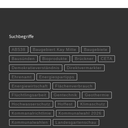
Suchbegriffe
ABS38
Baugebiert Kay Mitte
Baugebiete
Bausünden
Bioprodukte
Brückner
CETA
Demokratieverständnis
Direktvermarkter
Ehrenamt
Energiespartipps
Energiewirtschaft
Flächenverbrauch
Flüchtlingsarbeit
Gentechnik
Geothermie
Hochwasserschutz
Hoffest
Klimaschutz
Kommanalrichtlinie
Kommunalwahl 2026
Kommunalwahlen
Landesgartenschau