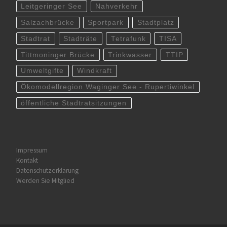
Leitgeringer See
Nahverkehr
Salzachbrücke
Sportpark
Stadtplatz
Stadtrat
Stadträte
Tetrafunk
TISA
Tittmoninger Brücke
Trinkwasser
TTIP
Umweltgifte
Windkraft
Ökomodellregion Waginger See - Rupertiwinkel
öffentliche Stadtratsitzungen
Impressum
Kontakt
Datenschutzerklärung
Werden Sie Mitglied