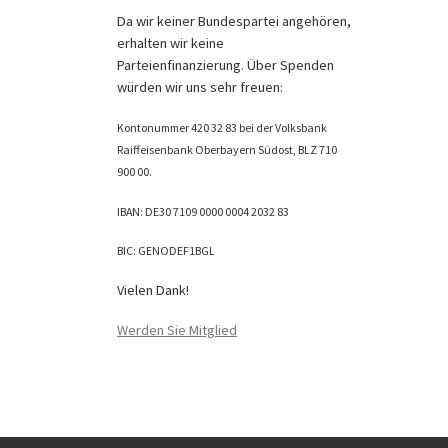
Da wir keiner Bundespartei angehören,
erhalten wir keine
Parteienfinanzierung. Über Spenden
würden wir uns sehr freuen:
Kontonummer 420 32 83 bei der Volksbank
Raiffeisenbank Oberbayern Südost, BLZ 710
900 00.
IBAN: DE30 7109 0000 0004 2032 83
BIC: GENODEF1BGL
Vielen Dank!
Werden Sie Mitglied