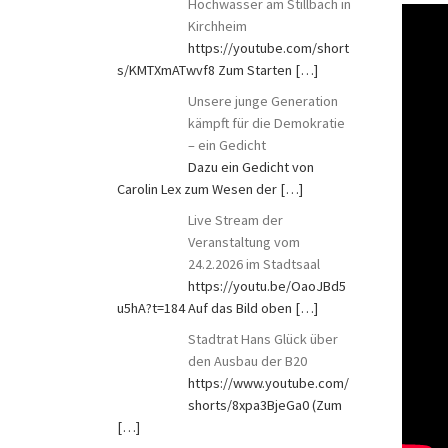
Hochwasser am Stillbach in
Kirchheim
https://youtube.com/short
s/KMTXmATwvf8 Zum Starten
[…]
Unsere junge Generation
kämpft für die Demokratie
– ein Gedicht
Dazu ein Gedicht von
Carolin Lex zum Wesen der
[…]
Live Stream der
Veranstaltung vom
24.2.2026 im Stadtsaal
https://youtu.be/OaoJBd5
u5hA?t=184 Auf das Bild oben
[…]
Stadtrat Hans Glück über
den Ausbau der B20
https://www.youtube.com/
shorts/8xpa3BjeGa0 (Zum
[…]