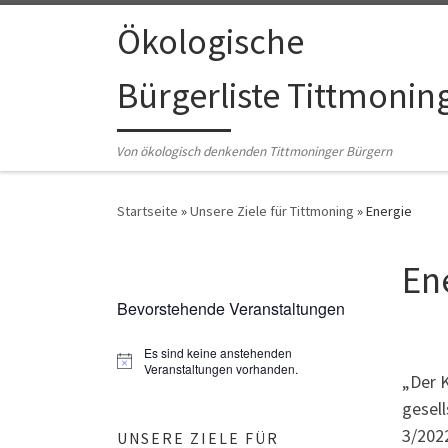
Zum Inhalt springen
Ökologische
Bürgerliste Tittmonin
Von ökologisch denkenden Tittmoninger Bürgern
Startseite
»
Unsere Ziele für Tittmoning
»
Energie
En
Bevorstehende Veranstaltungen
Es sind keine anstehenden
H
Veranstaltungen vorhanden.
„Der 
i
n
gesell
w
e
3/202
UNSERE ZIELE FÜR
i