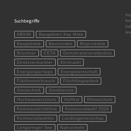
Im
Suchbegriffe
Kon
Dat
Wer
ABS38
Baugebiert Kay Mitte
Baugebiete
Bausünden
Bioprodukte
Brückner
CETA
Demokratieverständnis
Direktvermarkter
Ehrenamt
Energiespartipps
Energiewirtschaft
Flächenverbrauch
Flüchtlingsarbeit
Gentechnik
Geothermie
Hochwasserschutz
Hoffest
Klimaschutz
Kommanalrichtlinie
Kommunalwahl 2026
Kommunalwahlen
Landesgartenschau
Leitgeringer See
Nahverkehr