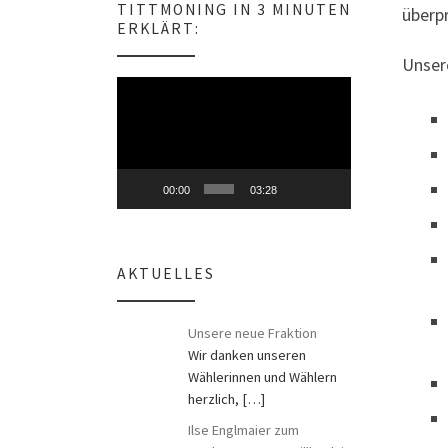
TITTMONING IN 3 MINUTEN
überp
s
ERKLÄRT:
Unsere
Video-
Player
00:00
03:28
AKTUELLES
Unsere neue Fraktion
Wir danken unseren
Wählerinnen und Wählern
herzlich,
[…]
Ilse Englmaier zum