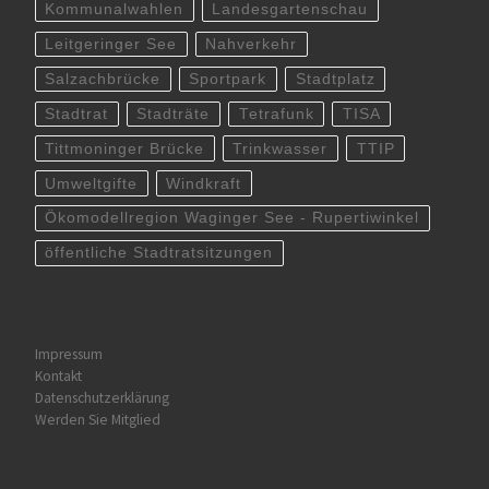
Kommunalwahlen
Landesgartenschau
Leitgeringer See
Nahverkehr
Salzachbrücke
Sportpark
Stadtplatz
Stadtrat
Stadträte
Tetrafunk
TISA
Tittmoninger Brücke
Trinkwasser
TTIP
Umweltgifte
Windkraft
Ökomodellregion Waginger See - Rupertiwinkel
öffentliche Stadtratsitzungen
Impressum
Kontakt
Datenschutzerklärung
Werden Sie Mitglied