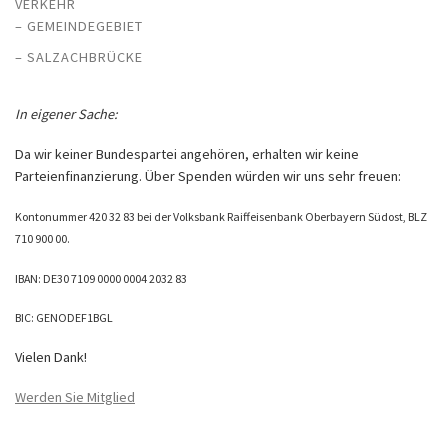
VERKEHR
– GEMEINDEGEBIET
– SALZACHBRÜCKE
In eigener Sache:
Da wir keiner Bundespartei angehören, erhalten wir keine
Parteienfinanzierung. Über Spenden würden wir uns sehr freuen:
Kontonummer 420 32 83 bei der Volksbank Raiffeisenbank Oberbayern Südost, BLZ
710 900 00.
IBAN: DE30 7109 0000 0004 2032 83
BIC: GENODEF1BGL
Vielen Dank!
Werden Sie Mitglied