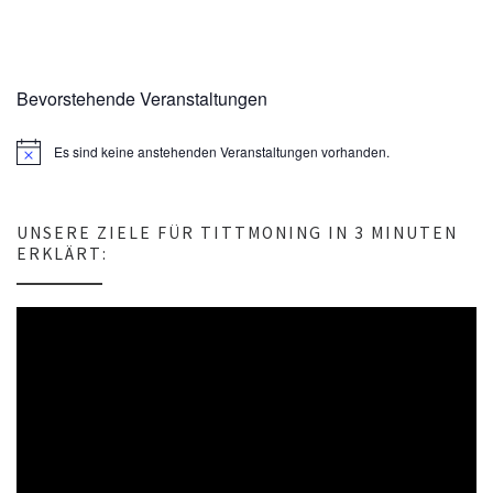
Bevorstehende Veranstaltungen
Es sind keine anstehenden Veranstaltungen vorhanden.
H
i
n
w
e
UNSERE ZIELE FÜR TITTMONING IN 3 MINUTEN
i
ERKLÄRT:
s
Video-
Player