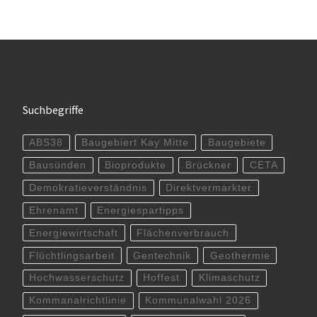
Suchbegriffe
ABS38
Baugebiert Kay Mitte
Baugebiete
Bausünden
Bioprodukte
Brückner
CETA
Demokratieverständnis
Direktvermarkter
Ehrenamt
Energiespartipps
Energiewirtschaft
Flächenverbrauch
Flüchtlingsarbeit
Gentechnik
Geothermie
Hochwasserschutz
Hoffest
Klimaschutz
Kommanalrichtlinie
Kommunalwahl 2026