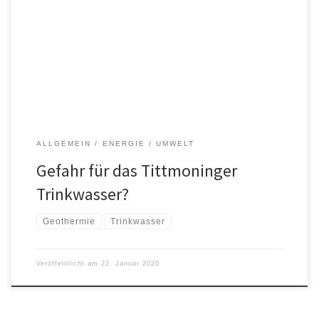
thermischer Energie bei der Bohrung für das Geothermiewerk in
Haus. „Wenn irgendetwas schiefläuft bei den Bohrungen, dann
haben wir ein Problem“, so die Befürchtung der Ökolisten-
Stadträte Hans Glück, Robert Lex und Peter Wembacher sowie der
Vorsitzenden Ilse Englmaier. Denn 80% des […]
ALLGEMEIN
ENERGIE
UMWELT
Gefahr für das Tittmoninger
Trinkwasser?
Geothermie
Trinkwasser
Veröffentlicht am
22. Januar 2020