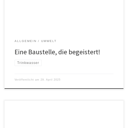
interessierte Bürger im neu errichteten Trinkwasserhochbehälters
bei Tengling herum. Zu Beginn erklärte […]
ALLGEMEIN
UMWELT
Eine Baustelle, die begeistert!
Trinkwasser
Veröffentlicht am
29. April 2025
Die Ökoliste kritisiert das Risiko und die mangelnde Nutzung