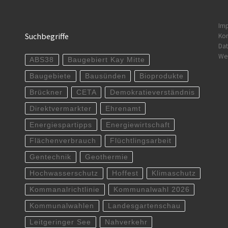
Im
Suchbegriffe
Kon
Dat
Wer
ABS38
Baugebiert Kay Mitte
Baugebiete
Bausünden
Bioprodukte
Brückner
CETA
Demokratieverständnis
Direktvermarkter
Ehrenamt
Energiespartipps
Energiewirtschaft
Flächenverbrauch
Flüchtlingsarbeit
Gentechnik
Geothermie
Hochwasserschutz
Hoffest
Klimaschutz
Kommanalrichtlinie
Kommunalwahl 2026
Kommunalwahlen
Landesgartenschau
Leitgeringer See
Nahverkehr