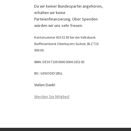
Da wir keiner Bundespartei angehören,
erhalten wir keine
Parteienfinanzierung. Über Spenden
würden wir uns sehr freuen:
Kontonummer 420 32 83 bei der Volksbank
Raiffeisenbank Oberbayern Südost, BLZ 710
900 00.
IBAN: DE30 7109 0000 0004 2032 83
BIC: GENODEF1BGL
Vielen Dank!
Werden Sie Mitglied