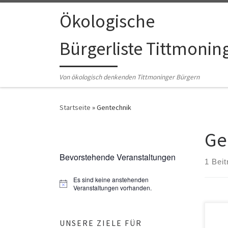
Zum Inhalt springen
Ökologische
Bürgerliste Tittmonin
Von ökologisch denkenden Tittmoninger Bürgern
Startseite
»
Gentechnik
Ge
Bevorstehende Veranstaltungen
1 Beit
Es sind keine anstehenden
H
Veranstaltungen vorhanden.
i
n
w
Zur 
e
UNSERE ZIELE FÜR
brac
i