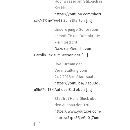
Hochwasser am Stillbach in
Kirchheim
https://youtube.com/short
s/KMTXmATwvf8 Zum Starten
[…]
Unsere junge Generation
kämpft für die Demokratie
– ein Gedicht
Dazu ein Gedicht von
Carolin Lex zum Wesen der
[…]
Live Stream der
Veranstaltung vom
24.2.2026 im Stadtsaal
https://youtu.be/OaoJBd5
u5hA?t=184 Auf das Bild oben
[…]
Stadtrat Hans Glück über
den Ausbau der B20
https://www.youtube.com/
shorts/8xpa3BjeGa0 (Zum
[…]