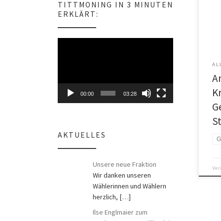
TITTMONING IN 3 MINUTEN
s
folg
ERKLÄRT:
9.6.
Antr
am 9
Video-
ethi
Player
durc
AL
Stad
A
Verw
Geld
Kr
00:00
03:28
G
S
AKTUELLES
G
Unsere neue Fraktion
Ver
Wir danken unseren
Wählerinnen und Wählern
herzlich,
[…]
Ilse Englmaier zum