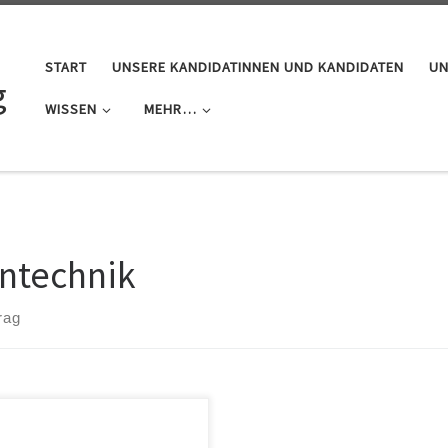
START
UNSERE KANDIDATINNEN UND KANDIDATEN
UN
g
WISSEN
MEHR…
ntechnik
rag
Stadtratratsitzung am 5.5.2015
hten die Stadträte der Ökoliste