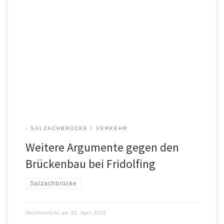
Geplante Salzachbrücke bei Fridolfing Weitere allgemeine
Argumente gegen den Brückenbau: Finanzierung: Baukosten: 35
Mio. für eine kleine Kreisstraße bzw. für lediglich 4 900 Autos pro
Tag? Zum Vergleich: Die geplante Brücke bei Freilassing mit 14 000
KFZs pro Tag soll 22 Mio. Euro kosten. Folgekosten und weiterer
Flächenverbrauch: Der Brückenbau macht weitere […]
- SALZACHBRÜCKE
VERKEHR
Weitere Argumente gegen den
Brückenbau bei Fridolfing
Salzachbrücke
Veröffentlicht am
21. April 2010