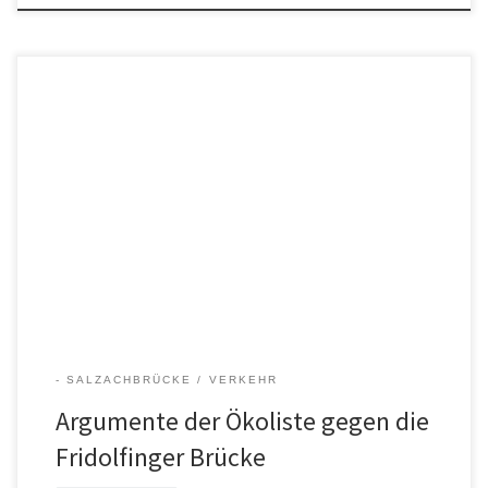
Geplante Salzachbrücke bei Fridolfing Die Ökologische Bürgerliste
Tittmoning (Ökoliste) empfiehlt den Beitritt zur Bürgerinitiative
„Vernunft statt Salzachbrücke“ aus folgendem Grund: Nur mit der
Verhinderung des Brückenbaus bei Fridolfing kann die kommunale
Wirtschaftskraft Tittmonings, die Existenz der Tittmoninger Brücke
und die Lebensqualität der Tittmoninger Bürger gesichert werden.
Die Begründung im Einzelnen:
- SALZACHBRÜCKE
VERKEHR
Argumente der Ökoliste gegen die
Fridolfinger Brücke