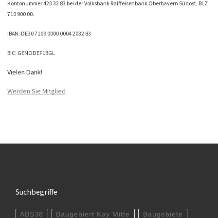
Kontonummer 420 32 83 bei der Volksbank Raiffeisenbank Oberbayern Südost, BLZ
710 900 00.
IBAN: DE30 7109 0000 0004 2032 83
BIC: GENODEF1BGL
Vielen Dank!
Werden Sie Mitglied
Suchbegriffe
ABS38
Baugebiert Kay Mitte
Baugebiete