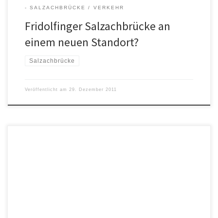
- SALZACHBRÜCKE
VERKEHR
Fridolfinger Salzachbrücke an
einem neuen Standort?
Salzachbrücke
Veröffentlicht am
29. Dezember 2011
Thema: Salzachbrücke Am 11. Dezember 2010 erschien ein Artikel
in der Südostbayrischen Rundschau mit dem Titel „Projekt
Salzachbrücke nicht gefährdet“. Ilse Englmaier hat daraufhin einen
Leserbrief verfasst, der am 18.12.2010 in der SOR veröffentlicht
wurde: „Naturschutzverbände würden Klage einreichen“ Landrat
Hermann Steinmaßl behauptet, „dass die für das
Planfeststellungsverfahren notwendigen Untersuchungen […]