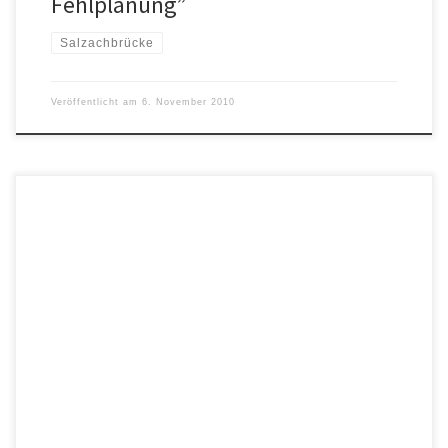
Fehlplanung”
Salzachbrücke
Veröffentlicht am
6. November 2010
Thema: Salzachbrücke und Tittmoninger Brücke Für die
Stadtratssitzung am 2.11.2010 stellte die Ökologische Bürgerliste
Tittmoning zwei Anträge, die im Zusammenhang mit der
geplanten Salzachbrücke bei Fridolfing stehen: 1. Erstellung eines
Gutachtens für die Bedeutung der Tittmoninger Brücke für die
Stadt Tittmoning >>> zum Antrag (siehe auch den Nachtrag als
Antwort auf […]