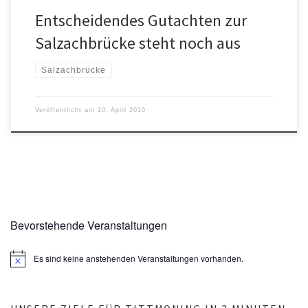
Entscheidendes Gutachten zur
Salzachbrücke steht noch aus
Salzachbrücke
Veröffentlicht am
10. April 2010
Bevorstehende Veranstaltungen
Es sind keine anstehenden Veranstaltungen vorhanden.
H
i
n
w
e