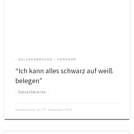
Rundschau mit dem Titel „Denkpause für die geplante
Salzachbrücke“. Ilse Englmaier hat daraufhin nochmals einen
Leserbrief verfasst, der am 27.11.2010 in der SOR veröffentlicht
wurde: „Ich kann alles schwarz auf weiß belegen“ Den Vorwurf von
[…]
- SALZACHBRÜCKE
VERKEHR
“Ich kann alles schwarz auf weiß
belegen”
Salzachbrücke
Veröffentlicht am
27. November 2010