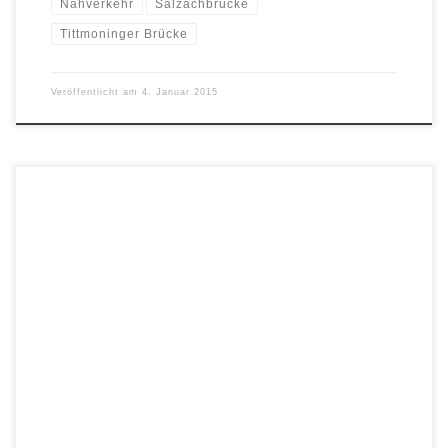
Nahverkehr
Salzachbrücke
Tittmoninger Brücke
Veröffentlicht am
4. Januar 2015
Folgender Leserbrief wurde am 29. Dezember 2011 auf den
Artikel „Fridolfinger Salzachbrücke an einem neuen Standort“ vom
22.12.2011 in der Südostbayrischen Rundschau veröffentlicht: 29.
Dezember 2011 Leserbrief zum Artikel „Fridolfinger
Salzachbrücke an einem neuen Standort?“ in der SOR vom
22.12.2011 Dafür, dass das Land Oberösterreich mit ca. 40% […]