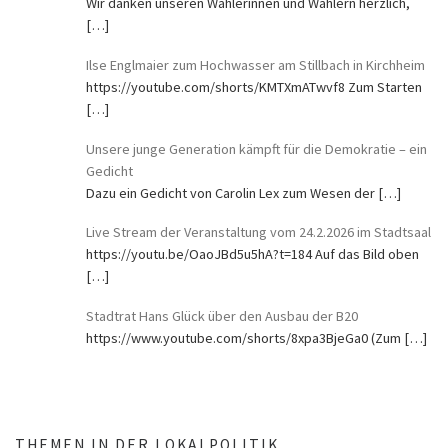
Wir danken unseren Wählerinnen und Wählern herzlich,
[…]
Ilse Englmaier zum Hochwasser am Stillbach in Kirchheim
https://youtube.com/shorts/KMTXmATwvf8 Zum Starten
[…]
Unsere junge Generation kämpft für die Demokratie – ein
Gedicht
Dazu ein Gedicht von Carolin Lex zum Wesen der
[…]
Live Stream der Veranstaltung vom 24.2.2026 im Stadtsaal
https://youtu.be/OaoJBd5u5hA?t=184 Auf das Bild oben
[…]
Stadtrat Hans Glück über den Ausbau der B20
https://www.youtube.com/shorts/8xpa3BjeGa0 (Zum
[…]
THEMEN IN DER LOKALPOLITIK