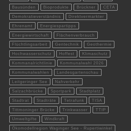
Bausünden
Bioprodukte
Brückner
CETA
Demokratieverständnis
Direktvermarkter
Ehrenamt
Energiespartipps
Energiewirtschaft
Flächenverbrauch
Flüchtlingsarbeit
Gentechnik
Geothermie
Hochwasserschutz
Hoffest
Klimaschutz
Kommanalrichtlinie
Kommunalwahl 2026
Kommunalwahlen
Landesgartenschau
Leitgeringer See
Nahverkehr
Salzachbrücke
Sportpark
Stadtplatz
Stadtrat
Stadträte
Tetrafunk
TISA
Tittmoninger Brücke
Trinkwasser
TTIP
Umweltgifte
Windkraft
Ökomodellregion Waginger See - Rupertiwinkel