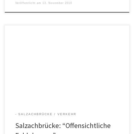
Veröffentlicht am
13. November 2010
Thema: Salzachbrücke Am 23. Oktober 2010 erschien ein Artikel in
der Südostbayrischen Rundschau mit dem Titel „Salzachbrücke für
40 Millionen“. Ilse Englmaier hat daraufhin einen Leserbrief
verfasst, der am 6.11.2010 in der SOR veröffentlicht wurde:
„Offensichtliche Fehlplanung“ In einer gemeinsamen
Presseerklärung teilten der oberösterreichische
Landeshauptmann-Stellvertreter Franz Hiesl und Traunsteins
Landrat […]
- SALZACHBRÜCKE
VERKEHR
Salzachbrücke: “Offensichtliche