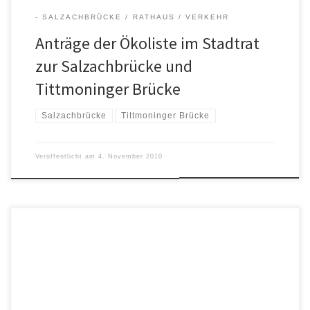
- SALZACHBRÜCKE
RATHAUS
VERKEHR
Anträge der Ökoliste im Stadtrat
zur Salzachbrücke und
Tittmoninger Brücke
Salzachbrücke
Tittmoninger Brücke
Veröffentlicht am
4. November 2010
Geplante Salzachbrücke bei Fridolfing Da der Artikel aus der
Südostbayrischen Rundschau vom 23.8.2010 deutlich gekürzt
wurde, hier die vollständige Pressemitteilung: „Tittmoninger
Brücke dem Verfall preisgegeben.“ Schwerpunkt bei der jüngsten