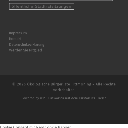
öffentliche Stadtratsitzungen
Impressum
Kontakt
Datenschutzerklärung
Werden Sie Mitglied
© 2026
Ökologische Bürgerliste Tittmoning
– Alle Rechte
vorbehalten
Powered by
WP
– Entworfen mit dem
Customizr-Theme
Cookie Consent mit Real Cookie Banner