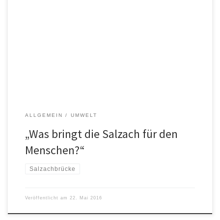
Alle Bewertungen sind abgeschlossen, alle Stellungnahmen
abgegeben, alle Prüfungen fertig und Fazit ist: Die
Naturflussvariante erfüllt alle Anforderungen am Besten. Dr. Martin
Donat, Oberösterreichischer Landesumweltanwalt und Dr. Astrid
Rössler, Landeshauptmann-Stellvertreterin Salzburg referieren
zum Thema „Was bringt die Salzach für den Menschen?“ am 30.
Mai 2016 um 20:00 Uhr in der Rupertihalle […]
ALLGEMEIN
UMWELT
„Was bringt die Salzach für den
Menschen?“
Salzachbrücke
Veröffentlicht am
22. Mai 2016