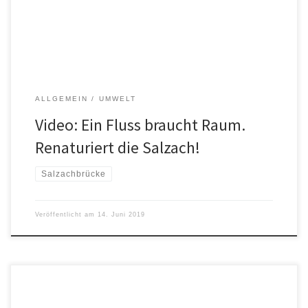
Renaturierung mit folgenden Filmbeiträgen: Hier sieht man, wie
die Salzach in Zukunft aussehen kann. Denn: Die […]
ALLGEMEIN
UMWELT
Video: Ein Fluss braucht Raum.
Renaturiert die Salzach!
Salzachbrücke
Veröffentlicht am
14. Juni 2019