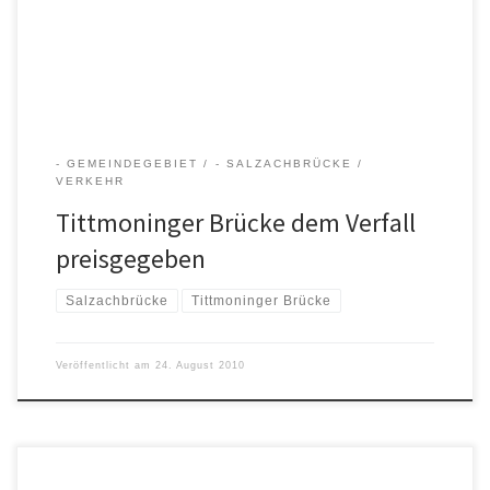
Versammlung der Ökologischen Bürgerliste Tittmoning war die
Ablehnung des Antrags von Hans Glück zum Beitritt zur
Bürgerinitiative „Vernunft statt Salzachbrücke“ durch den […]
- GEMEINDEGEBIET
- SALZACHBRÜCKE
VERKEHR
Tittmoninger Brücke dem Verfall
preisgegeben
Salzachbrücke
Tittmoninger Brücke
Veröffentlicht am
24. August 2010