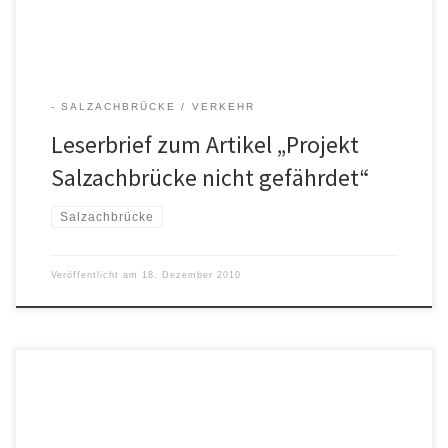
- SALZACHBRÜCKE
VERKEHR
Leserbrief zum Artikel „Projekt
Salzachbrücke nicht gefährdet“
Salzachbrücke
Veröffentlicht am
18. Dezember 2010
Thema: Salzachbrücke Am 13. November 2010 erschien ein
Interview mit Hermann Steinmaßl in der Südostbayrischen