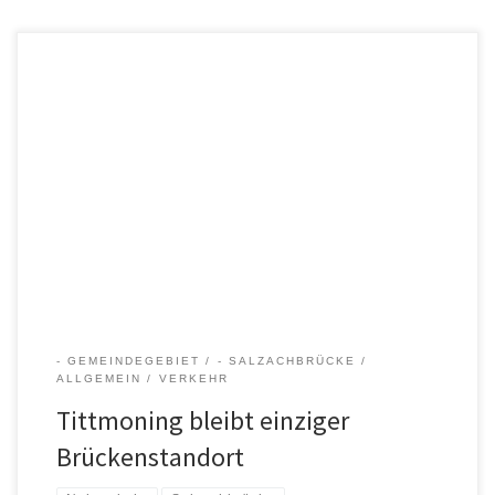
Die Grafik der oberösterreichischen Landesregierung zeigt das
Ergebnis der Alternativenprüfung zum Standort für einen neuen
Salzachübergang. Auf dieser ist klar ersichtlich, dass ein neuer
Brückenbau nur am Standort der bestehenden Tittmoning Brücke
möglich ist, denn fünf der insgesamt sieben geprüften
Querungstrassen verlaufen hier. Variante 6, ein Flussübergang auf
Höhe Schmerbach, […]
- GEMEINDEGEBIET
- SALZACHBRÜCKE
ALLGEMEIN
VERKEHR
Tittmoning bleibt einziger
Brückenstandort