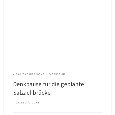
Ein Interview von SOR-Redakteur Rainer Georg Zehentner mit
Landrat Hermann Steinmaßl (erschienen in der Südostbayrischen
Rundschau am 13. November 2010) Hier die Seite aus der Zeitung
als pdf-Datei: Steinmassl-Interview vom 2010-11-13
- SALZACHBRÜCKE
VERKEHR
Denkpause für die geplante
Salzachbrücke
Salzachbrücke