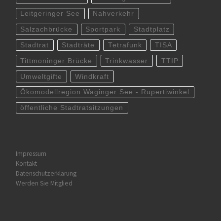
Leitgeringer See
Nahverkehr
Salzachbrücke
Sportpark
Stadtplatz
Stadtrat
Stadträte
Tetrafunk
TISA
Tittmoninger Brücke
Trinkwasser
TTIP
Umweltgifte
Windkraft
Ökomodellregion Waginger See - Rupertiwinkel
öffentliche Stadtratsitzungen
Impressum
Kontakt
Datenschutzerklärung
Werden Sie Mitglied