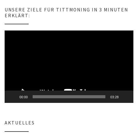
w
e
UNSERE ZIELE FÜR TITTMONING IN 3 MINUTEN
i
ERKLÄRT:
s
Video-
Player
00:00
03:28
AKTUELLES