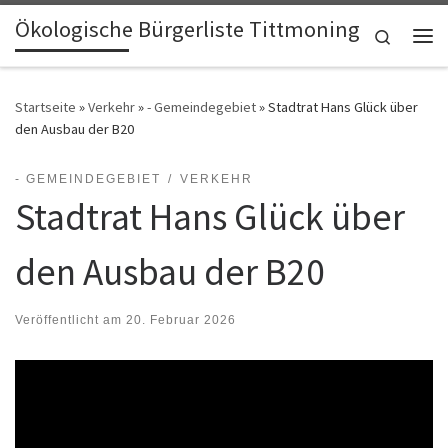
Ökologische Bürgerliste Tittmoning
Zum Inhalt springen
Search
Me
Startseite
»
Verkehr
»
- Gemeindegebiet
»
Stadtrat Hans Glück über
den Ausbau der B20
- GEMEINDEGEBIET
VERKEHR
Stadtrat Hans Glück über
den Ausbau der B20
Veröffentlicht am
20. Februar 2026