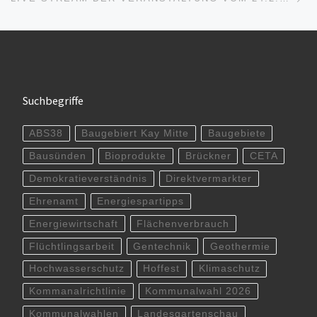
Suchbegriffe
ABS38
Baugebiert Kay Mitte
Baugebiete
Bausünden
Bioprodukte
Brückner
CETA
Demokratieverständnis
Direktvermarkter
Ehrenamt
Energiespartipps
Energiewirtschaft
Flächenverbrauch
Flüchtlingsarbeit
Gentechnik
Geothermie
Hochwasserschutz
Hoffest
Klimaschutz
Kommanalrichtlinie
Kommunalwahl 2026
Kommunalwahlen
Landesgartenschau