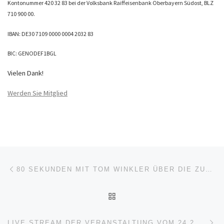
Kontonummer 420 32 83 bei der Volksbank Raiffeisenbank Oberbayern Südost, BLZ
710 900 00.
IBAN: DE30 7109 0000 0004 2032 83
BIC: GENODEF1BGL
Vielen Dank!
Werden Sie Mitglied
Beitragsnavigation
Vorheriger Beitrag
80 SEKUNDEN MIT TOM WINKLER ÜBER DIE ZUKUNFT DER STADTRATSSITZUNGEN
ZURÜCK ZUR BEITRAGSL
Nä
LIVE STREAM DER VERANSTALTUNG VOM 24.2.2026 IM STADTSAAL