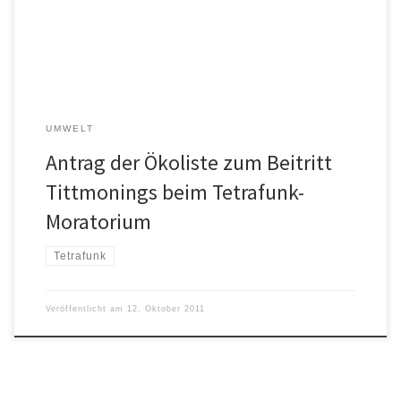
Funksystems ist nicht nachgewiesen. Die gesamte Finanzierung und
gesundheitliche Unbedenklichkeit von Digitalfunk-Sendern […]
UMWELT
Antrag der Ökoliste zum Beitritt
Tittmonings beim Tetrafunk-
Moratorium
Tetrafunk
Veröffentlicht am
12. Oktober 2011