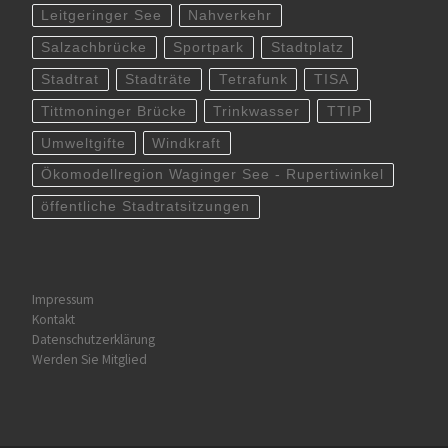
Leitgeringer See
Nahverkehr
Salzachbrücke
Sportpark
Stadtplatz
Stadtrat
Stadträte
Tetrafunk
TISA
Tittmoninger Brücke
Trinkwasser
TTIP
Umweltgifte
Windkraft
Ökomodellregion Waginger See - Rupertiwinkel
öffentliche Stadtratsitzungen
Impressum
Kontakt
Datenschutzerklärung
Werden Sie Mitglied