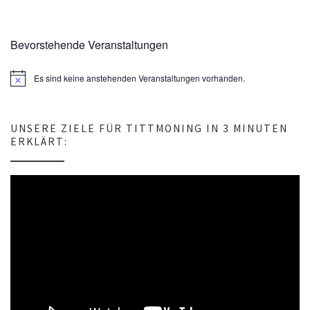
Bevorstehende Veranstaltungen
Es sind keine anstehenden Veranstaltungen vorhanden.
H
i
n
w
e
UNSERE ZIELE FÜR TITTMONING IN 3 MINUTEN
i
ERKLÄRT:
s
Video-
Player