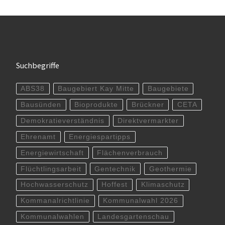
Suchbegriffe
ABS38
Baugebiert Kay Mitte
Baugebiete
Bausünden
Bioprodukte
Brückner
CETA
Demokratieverständnis
Direktvermarkter
Ehrenamt
Energiespartipps
Energiewirtschaft
Flächenverbrauch
Flüchtlingsarbeit
Gentechnik
Geothermie
Hochwasserschutz
Hoffest
Klimaschutz
Kommanalrichtlinie
Kommunalwahl 2026
Kommunalwahlen
Landesgartenschau