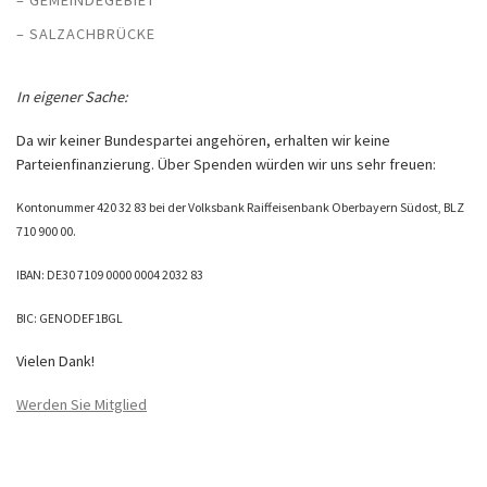
– GEMEINDEGEBIET
– SALZACHBRÜCKE
In eigener Sache:
Da wir keiner Bundespartei angehören, erhalten wir keine
Parteienfinanzierung. Über Spenden würden wir uns sehr freuen:
Kontonummer 420 32 83 bei der Volksbank Raiffeisenbank Oberbayern Südost, BLZ
710 900 00.
IBAN: DE30 7109 0000 0004 2032 83
BIC: GENODEF1BGL
Vielen Dank!
Werden Sie Mitglied