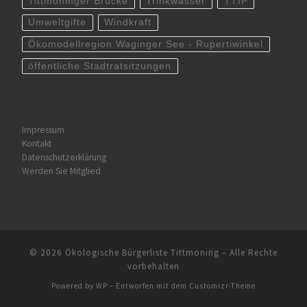
Tittmoninger Brücke
Trinkwasser
TTIP
Umweltgifte
Windkraft
Ökomodellregion Waginger See - Rupertiwinkel
öffentliche Stadtratsitzungen
Impressum
Kontakt
Datenschutzerklärung
Werden Sie Mitglied
© 2026
Ökologische Bürgerliste Tittmoning
– Alle Rechte
vorbehalten
Powered by
WP
– Entworfen mit dem
Customizr-Theme