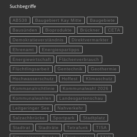
Suchbegriffe
ABS38
Baugebiert Kay Mitte
Baugebiete
Bausünden
Bioprodukte
Brückner
CETA
Demokratieverständnis
Direktvermarkter
Ehrenamt
Energiespartipps
Energiewirtschaft
Flächenverbrauch
Flüchtlingsarbeit
Gentechnik
Geothermie
Hochwasserschutz
Hoffest
Klimaschutz
Kommanalrichtlinie
Kommunalwahl 2026
Kommunalwahlen
Landesgartenschau
Leitgeringer See
Nahverkehr
Salzachbrücke
Sportpark
Stadtplatz
Stadtrat
Stadträte
Tetrafunk
TISA