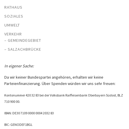
RATHAUS
SOZIALES
UMWELT
VERKEHR
– GEMEINDEGEBIET
– SALZACHBRÜCKE
In eigener Sache:
Da wir keiner Bundespartei angehören, erhalten wir keine
Parteienfinanzierung. Über Spenden würden wir uns sehr freuen:
Kontonummer 420 32 83 bei der Volksbank Raiffeisenbank Oberbayern Südost, BLZ
710 900 00.
IBAN: DE30 7109 0000 0004 2032 83
BIC: GENODEF1BGL