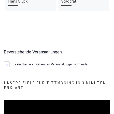
Hans Glück
Stadtrat
Bevorstehende Veranstaltungen
Es sind keine anstehenden Veranstaltungen vorhanden.
H
i
n
w
e
UNSERE ZIELE FÜR TITTMONING IN 3 MINUTEN
i
ERKLÄRT:
s
Video-
Player