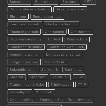
Bausünden
Bioprodukte
Brückner
CETA
Demokratieverständnis
Direktvermarkter
Ehrenamt
Energiespartipps
Energiewirtschaft
Flächenverbrauch
Flüchtlingsarbeit
Gentechnik
Geothermie
Hochwasserschutz
Hoffest
Klimaschutz
Kommanalrichtlinie
Kommunalwahl 2026
Kommunalwahlen
Landesgartenschau
Leitgeringer See
Nahverkehr
Salzachbrücke
Sportpark
Stadtplatz
Stadtrat
Stadträte
Tetrafunk
TISA
Tittmoninger Brücke
Trinkwasser
TTIP
Umweltgifte
Windkraft
Ökomodellregion Waginger See - Rupertiwinkel