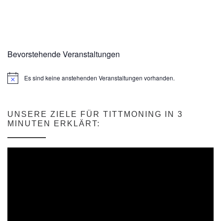
Bevorstehende Veranstaltungen
Es sind keine anstehenden Veranstaltungen vorhanden.
H
i
n
w
e
UNSERE ZIELE FÜR TITTMONING IN 3
i
MINUTEN ERKLÄRT:
s
Video-
Player