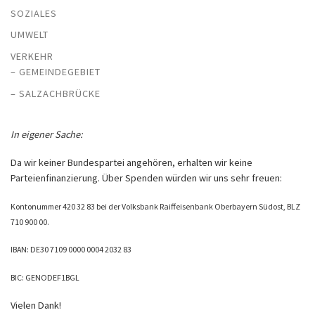
SOZIALES
UMWELT
VERKEHR
– GEMEINDEGEBIET
– SALZACHBRÜCKE
In eigener Sache:
Da wir keiner Bundespartei angehören, erhalten wir keine
Parteienfinanzierung. Über Spenden würden wir uns sehr freuen:
Kontonummer 420 32 83 bei der Volksbank Raiffeisenbank Oberbayern Südost, BLZ
710 900 00.
IBAN: DE30 7109 0000 0004 2032 83
BIC: GENODEF1BGL
Vielen Dank!