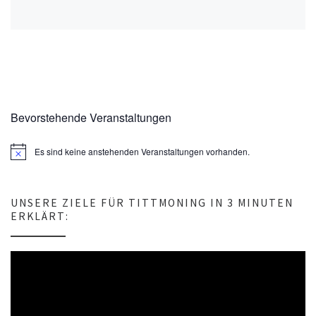
Bevorstehende Veranstaltungen
Es sind keine anstehenden Veranstaltungen vorhanden.
H
i
n
w
e
UNSERE ZIELE FÜR TITTMONING IN 3 MINUTEN
i
ERKLÄRT:
s
Video-
Player