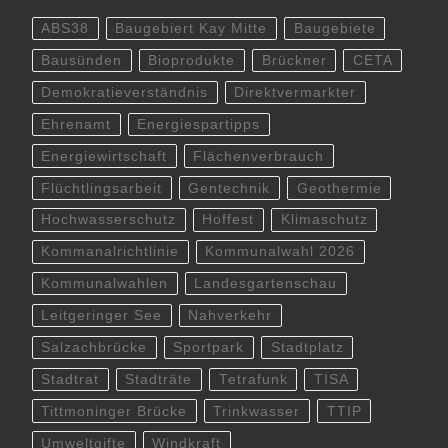
ABS38
Baugebiert Kay Mitte
Baugebiete
Bausünden
Bioprodukte
Brückner
CETA
Demokratieverständnis
Direktvermarkter
Ehrenamt
Energiespartipps
Energiewirtschaft
Flächenverbrauch
Flüchtlingsarbeit
Gentechnik
Geothermie
Hochwasserschutz
Hoffest
Klimaschutz
Kommanalrichtlinie
Kommunalwahl 2026
Kommunalwahlen
Landesgartenschau
Leitgeringer See
Nahverkehr
Salzachbrücke
Sportpark
Stadtplatz
Stadtrat
Stadträte
Tetrafunk
TISA
Tittmoninger Brücke
Trinkwasser
TTIP
Umweltgifte
Windkraft