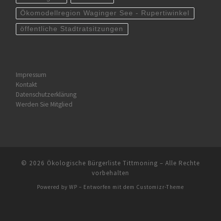
Ökomodellregion Waginger See - Rupertiwinkel
öffentliche Stadtratsitzungen
Impressum
Kontakt
Datenschutzerklärung
Werden Sie Mitglied
© 2026
Ökologische Bürgerliste Tittmoning
– Alle Rechte
vorbehalten
Powered by
WP
– Entworfen mit dem
Customizr-Theme