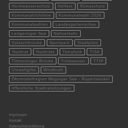
Hochwasserschutz
Hoffest
Klimaschutz
Kommanalrichtlinie
Kommunalwahl 2026
Kommunalwahlen
Landesgartenschau
Leitgeringer See
Nahverkehr
Salzachbrücke
Sportpark
Stadtplatz
Stadtrat
Stadträte
Tetrafunk
TISA
Tittmoninger Brücke
Trinkwasser
TTIP
Umweltgifte
Windkraft
Ökomodellregion Waginger See - Rupertiwinkel
öffentliche Stadtratsitzungen
Impressum
Kontakt
Datenschutzerklärung