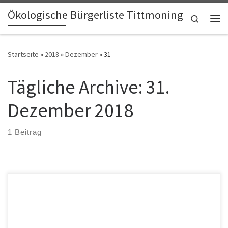
Ökologische Bürgerliste Tittmoning
Zum Inhalt springen
Search
Me
Startseite
»
2018
»
Dezember
»
31
Tägliche Archive:
31.
Dezember 2018
1 Beitrag
Ökoliste: „Kein verantwortungsvoller Umgang mit Steuergeldern.“
Zum Jahresrückblick der Ökologischen Bürgerliste Tittmoning