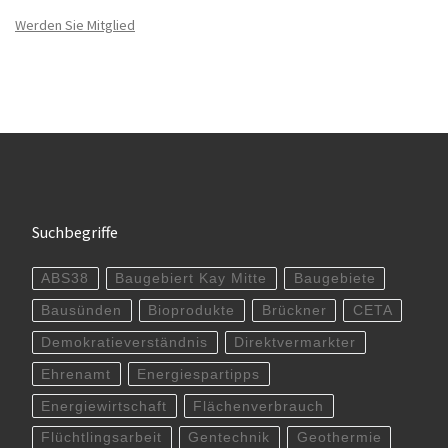
Werden Sie Mitglied
Suchbegriffe
ABS38
Baugebiert Kay Mitte
Baugebiete
Bausünden
Bioprodukte
Brückner
CETA
Demokratieverständnis
Direktvermarkter
Ehrenamt
Energiespartipps
Energiewirtschaft
Flächenverbrauch
Flüchtlingsarbeit
Gentechnik
Geothermie