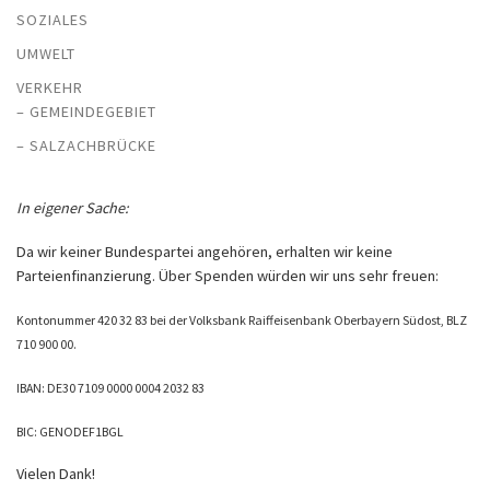
SOZIALES
UMWELT
VERKEHR
– GEMEINDEGEBIET
– SALZACHBRÜCKE
In eigener Sache:
Da wir keiner Bundespartei angehören, erhalten wir keine
Parteienfinanzierung. Über Spenden würden wir uns sehr freuen:
Kontonummer 420 32 83 bei der Volksbank Raiffeisenbank Oberbayern Südost, BLZ
710 900 00.
IBAN: DE30 7109 0000 0004 2032 83
BIC: GENODEF1BGL
Vielen Dank!