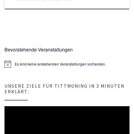
Bevorstehende Veranstaltungen
Es sind keine anstehenden Veranstaltungen vorhanden.
H
i
n
w
e
UNSERE ZIELE FÜR TITTMONING IN 3 MINUTEN
i
ERKLÄRT:
s
Video-
Player