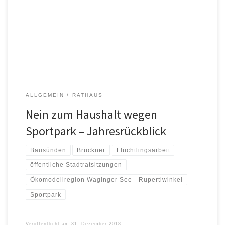
begrüßte die Vorsitzende Ilse Englmaier die Stadträte
Wembacher, Lex und Glück sowie zahlreiche Mitglieder. Sie
betonte in ihrer Einleitung, wie wichtig es sei auf kommunaler
Ebene auf gesellschaftliche Entwicklungen einzuwirken, um die
ländliche Zukunft positiv und nachhaltig […]
ALLGEMEIN
RATHAUS
Nein zum Haushalt wegen
Sportpark – Jahresrückblick
Bausünden
Brückner
Flüchtlingsarbeit
öffentliche Stadtratsitzungen
Ökomodellregion Waginger See - Rupertiwinkel
Sportpark
Veröffentlicht am
31. Dezember 2018