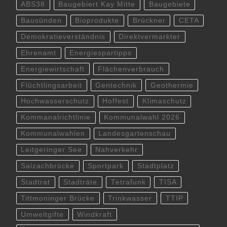
ABS38
Baugebiert Kay Mitte
Baugebiete
Bausünden
Bioprodukte
Brückner
CETA
Demokratieverständnis
Direktvermarkter
Ehrenamt
Energiespartipps
Energiewirtschaft
Flächenverbrauch
Flüchtlingsarbeit
Gentechnik
Geothermie
Hochwasserschutz
Hoffest
Klimaschutz
Kommanalrichtlinie
Kommunalwahl 2026
Kommunalwahlen
Landesgartenschau
Leitgeringer See
Nahverkehr
Salzachbrücke
Sportpark
Stadtplatz
Stadtrat
Stadträte
Tetrafunk
TISA
Tittmoninger Brücke
Trinkwasser
TTIP
Umweltgifte
Windkraft