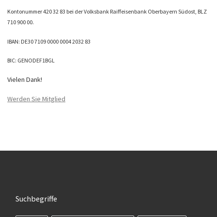
Kontonummer 420 32 83 bei der Volksbank Raiffeisenbank Oberbayern Südost, BLZ
710 900 00.
IBAN: DE30 7109 0000 0004 2032 83
BIC: GENODEF1BGL
Vielen Dank!
Werden Sie Mitglied
Suchbegriffe