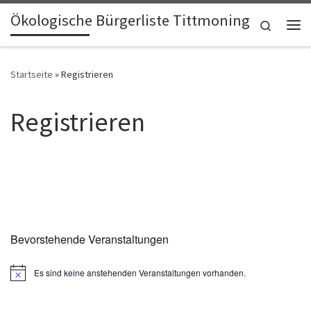
Ökologische Bürgerliste Tittmoning
Zum Inhalt springen
Search
Me
Startseite
»
Registrieren
Registrieren
Bevorstehende Veranstaltungen
Es sind keine anstehenden Veranstaltungen vorhanden.
H
i
n
w