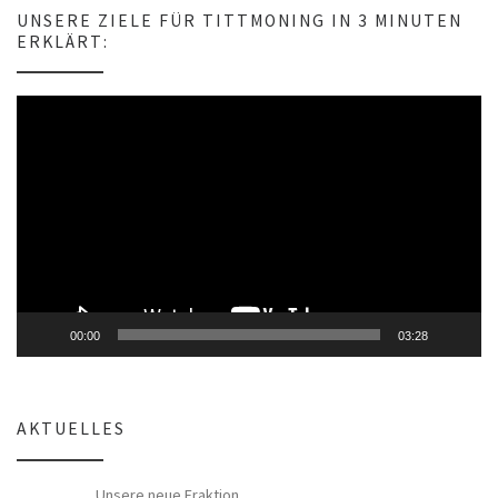
e
UNSERE ZIELE FÜR TITTMONING IN 3 MINUTEN
i
ERKLÄRT:
s
Video-
Player
00:00
03:28
AKTUELLES
Unsere neue Fraktion