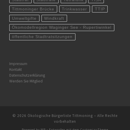
Tittmoninger Brücke
Trinkwasser
TTIP
Umweltgifte
Windkraft
Ökomodellregion Waginger See - Rupertiwinkel
öffentliche Stadtratsitzungen
Impressum
Kontakt
Datenschutzerklärung
Werden Sie Mitglied
© 2026
Ökologische Bürgerliste Tittmoning
– Alle Rechte
vorbehalten
Powered by
WP
– Entworfen mit dem
Customizr-Theme