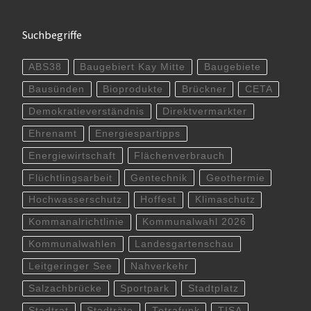
Suchbegriffe
ABS38
Baugebiert Kay Mitte
Baugebiete
Bausünden
Bioprodukte
Brückner
CETA
Demokratieverständnis
Direktvermarkter
Ehrenamt
Energiespartipps
Energiewirtschaft
Flächenverbrauch
Flüchtlingsarbeit
Gentechnik
Geothermie
Hochwasserschutz
Hoffest
Klimaschutz
Kommanalrichtlinie
Kommunalwahl 2026
Kommunalwahlen
Landesgartenschau
Leitgeringer See
Nahverkehr
Salzachbrücke
Sportpark
Stadtplatz
Stadtrat
Stadträte
Tetrafunk
TISA