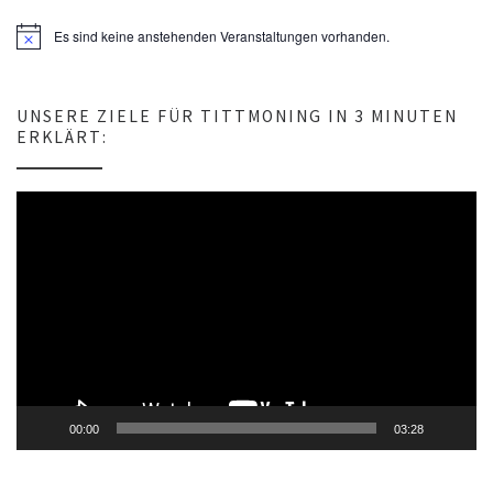
Es sind keine anstehenden Veranstaltungen vorhanden.
H
i
n
w
e
UNSERE ZIELE FÜR TITTMONING IN 3 MINUTEN
i
ERKLÄRT:
s
Video-
Player
00:00
03:28