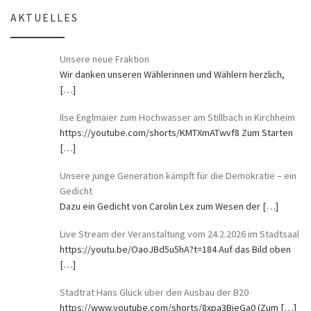
AKTUELLES
Unsere neue Fraktion
Wir danken unseren Wählerinnen und Wählern herzlich,
[…]
Ilse Englmaier zum Hochwasser am Stillbach in Kirchheim
https://youtube.com/shorts/KMTXmATwvf8 Zum Starten
[…]
Unsere junge Generation kämpft für die Demokratie – ein
Gedicht
Dazu ein Gedicht von Carolin Lex zum Wesen der
[…]
Live Stream der Veranstaltung vom 24.2.2026 im Stadtsaal
https://youtu.be/OaoJBd5u5hA?t=184 Auf das Bild oben
[…]
Stadtrat Hans Glück über den Ausbau der B20
https://www.youtube.com/shorts/8xpa3BjeGa0 (Zum
[…]