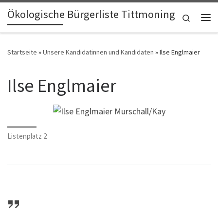
Ökologische Bürgerliste Tittmoning
Zum Inhalt springen
Search
Me
Startseite
»
Unsere Kandidatinnen und Kandidaten
»
Ilse Englmaier
Ilse Englmaier
Listenplatz 2