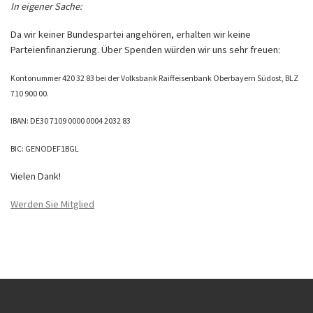
In eigener Sache:
Da wir keiner Bundespartei angehören, erhalten wir keine
Parteienfinanzierung. Über Spenden würden wir uns sehr freuen:
Kontonummer 420 32 83 bei der Volksbank Raiffeisenbank Oberbayern Südost, BLZ
710 900 00.
IBAN: DE30 7109 0000 0004 2032 83
BIC: GENODEF1BGL
Vielen Dank!
Werden Sie Mitglied