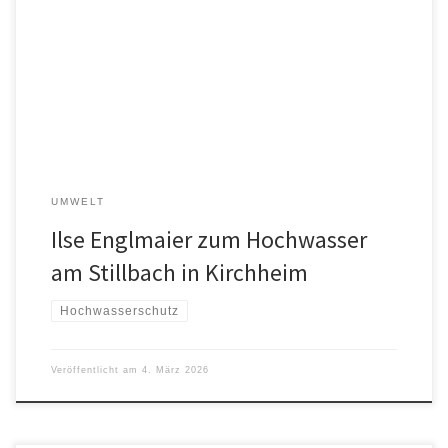
kein Wunder, da die Gemeinde an der Salzach liegt und zudem
von vielen großen und kleinen Bächen durchzogen wird. Doch seit
der Klimakrise mit vielen sogenannten Starkregen-Ereignissen ist
das Thema Hochwasser insbesondere für den Ortsteil Kirchheim
von höchster Bedeutung […]
UMWELT
Ilse Englmaier zum Hochwasser
am Stillbach in Kirchheim
Hochwasserschutz
Veröffentlicht am
4. März 2026