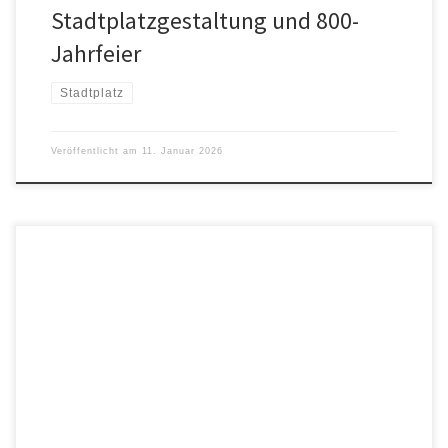
Stadtplatzgestaltung und 800-
Jahrfeier
Stadtplatz
Veröffentlicht am
11. Januar 2026
Wahlkampf kann auch Spaß machen. Unter diesem Motto lädt die
Ökoliste Tittmoning zum Bayerischen Musikkabarett mit Hans Well
und seine Wellbappn ein. Sie treten im Rahmen des
Kommunalwahlkampfs im Braugasthof auf. Am 13. Februar 2026 im
Braugasthof Stadtplatz 35, Beginn ist um 19:30 Uhr. Einlass 18:30
Uhr, für Getränke und […]