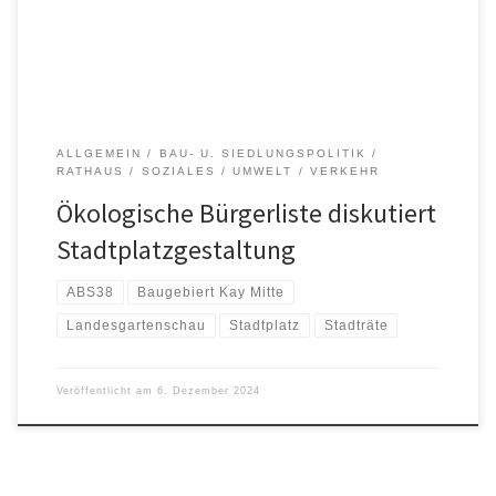
Vorsitzender ist, wies in seinem kurzen Rückblick besonders
darauf hin, dass sich die Ökoliste bereits seit […]
ALLGEMEIN
BAU- U. SIEDLUNGSPOLITIK
RATHAUS
SOZIALES
UMWELT
VERKEHR
Ökologische Bürgerliste diskutiert
Stadtplatzgestaltung
ABS38
Baugebiert Kay Mitte
Landesgartenschau
Stadtplatz
Stadträte
Veröffentlicht am
6. Dezember 2024