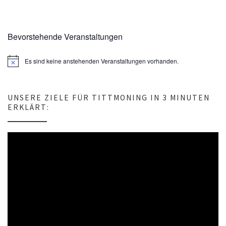
Bevorstehende Veranstaltungen
Es sind keine anstehenden Veranstaltungen vorhanden.
H
i
n
w
e
UNSERE ZIELE FÜR TITTMONING IN 3 MINUTEN
i
ERKLÄRT:
s
Video-
Player