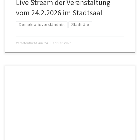
Live Stream der Veranstaltung
vom 24.2.2026 im Stadtsaal
Demokratieverständnis
Stadträte
Veröffentlicht am
24. Februar 2026
Der Stadtrat hatte zuerst beschlossen auf den dreispurigen Ausbau
der B20 zwischen Seewirt und Nonnreit zu verzichten und
forderte einen bestandsorientierten Ausbau. Denn die Bauern
müssten dazu viel Grund hergeben und dürften die Kraftfahrstraße
mit ihren Maschinen gar nicht befahren. Trotzdem wird in einem
zweiten Beschluss dem Staatlichen Bauamt Tauschgrund […]