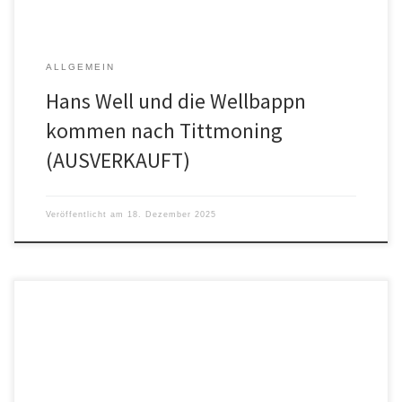
ALLGEMEIN
Hans Well und die Wellbappn
kommen nach Tittmoning
(AUSVERKAUFT)
Veröffentlicht am
18. Dezember 2025
Die Ökologische Bürgerliste Tittmoning hat in der
Aufstellungsversammlung ihr Team für die Kommunalwahl 2026