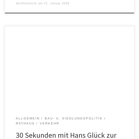
Veröffentlicht am
21. Januar 2026
Oder: Folgen Sie uns hier auf Instagram Wir müssen jetzt gleich
nach der Wahl wirklich aktiv werden. Stadtrat Hans Glück im
Hinblick auf die bevorstehende 800-Jahrfeier Unser Schwerpunkt
für die nächsten sechs Jahre im Stadtrat wird sein, dass wir den
Stadtplatz umbauen, und war klimaresilient. Aber auch im Hinblick
auf […]
ALLGEMEIN
BAU- U. SIEDLUNGSPOLITIK
RATHAUS
VERKEHR
30 Sekunden mit Hans Glück zur