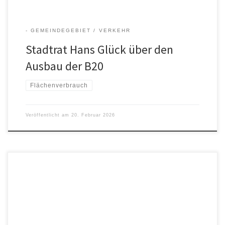
- GEMEINDEGEBIET
VERKEHR
Stadtrat Hans Glück über den
Ausbau der B20
Flächenverbrauch
Veröffentlicht am
20. Februar 2026
Tom Winkler spricht hier über die Einführung eines
Jugendparlaments und die Live-Übertragung der
Stadtratssitzungen zur Förderung einer lebendigen Demokratie
und Transparenz bei uns in Tittmoning. Oder: Folgen Sie uns hier