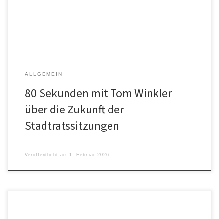
auf Instagram Grias Eich, ich bin der Tom Winkler. Ich kandidiere für
die Ökoliste und wir sind jetzt vorm Rathaus […]
ALLGEMEIN
80 Sekunden mit Tom Winkler
über die Zukunft der
Stadtratssitzungen
Veröffentlicht am
1. Februar 2026