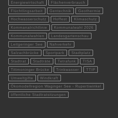
Energiewirtschaft
Flächenverbrauch
Flüchtlingsarbeit
Gentechnik
Geothermie
Hochwasserschutz
Hoffest
Klimaschutz
Kommanalrichtlinie
Kommunalwahl 2026
Kommunalwahlen
Landesgartenschau
Leitgeringer See
Nahverkehr
Salzachbrücke
Sportpark
Stadtplatz
Stadtrat
Stadträte
Tetrafunk
TISA
Tittmoninger Brücke
Trinkwasser
TTIP
Umweltgifte
Windkraft
Ökomodellregion Waginger See - Rupertiwinkel
öffentliche Stadtratsitzungen