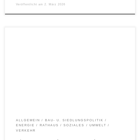
Veröffentlicht am
2. März 2026
Auf das Bild oben klicken, um den Live Stream zu starten. Das
Video ist bei YouTube in Kapitel eingeteilt, um bequem darin
navigieren zu können. Es empfiehlt sich daher auf „Ansehen auf
YouTube“ unten im Video anzuklicken.
ALLGEMEIN
BAU- U. SIEDLUNGSPOLITIK
ENERGIE
RATHAUS
SOZIALES
UMWELT
VERKEHR