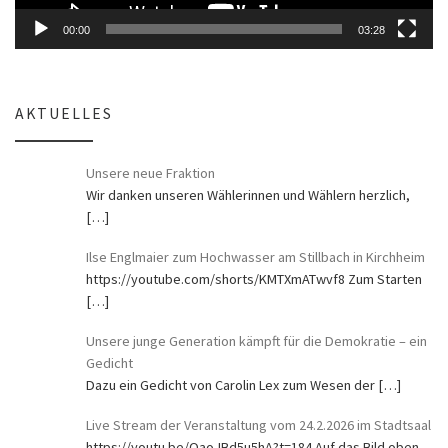
00:00
03:28
AKTUELLES
Unsere neue Fraktion
Wir danken unseren Wählerinnen und Wählern herzlich,
[…]
Ilse Englmaier zum Hochwasser am Stillbach in Kirchheim
https://youtube.com/shorts/KMTXmATwvf8 Zum Starten
[…]
Unsere junge Generation kämpft für die Demokratie – ein
Gedicht
Dazu ein Gedicht von Carolin Lex zum Wesen der
[…]
Live Stream der Veranstaltung vom 24.2.2026 im Stadtsaal
https://youtu.be/OaoJBd5u5hA?t=184 Auf das Bild oben