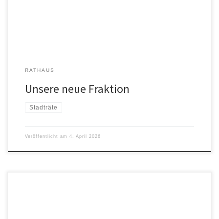
unseren Reihen im künftigen „Stadt-Parlament“. Und unser
erfahrener Stadtrat Hans Glück führt als […]
RATHAUS
Unsere neue Fraktion
Stadträte
Veröffentlicht am
4. April 2026
Hochwasser war in Tittmoning schon immer ein Thema. Ist ja auch