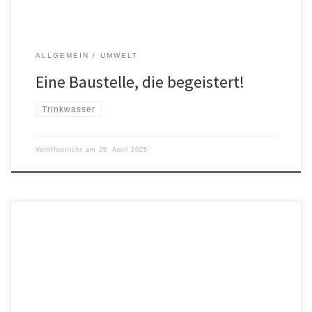
ALLGEMEIN
UMWELT
Eine Baustelle, die begeistert!
Trinkwasser
Veröffentlicht am
29. April 2025
Vielfältige Themen von der Stadtratsarbeit bis zur
Stadtplatzgestaltung bei der Jahreshauptversammlung der
Ökoliste Tittmoning Zur Jahreshauptversammlung der
Ökologischen Bürgerliste Tittmoning trafen sich Mitglieder und
Interessierte beim Wirt`s Kay. Peter Wembacher, der seit Juli 2023