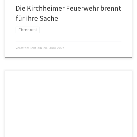
Die Kirchheimer Feuerwehr brennt
für ihre Sache
Ehrenamt
Veröffentlicht am
28. Juni 2025
Die Ökoliste zu Besuch im Trinkwasser-Hochbehälter bei Tengling
Eine der erfolgreichsten Baustellen für Trinkwasseranlagen in
Europa begeistert Fachleute von Nah und Fern. Werkleiter
Wolfgang Grösch von der Achengruppe führte die Stadträte und
Mitglieder der Ökologischen Bürgerliste Tittmoning sowie
interessierte Bürger im neu errichteten Trinkwasserhochbehälters
bei Tengling herum. Zu Beginn erklärte […]