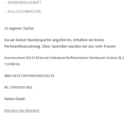
– GEMEINDEGEBIET
– SALZACHBRÜCKE
In eigener Sache:
Da wir keiner Bundespartei angehören, erhalten wir keine
Parteienfinanzierung. Über Spenden würden wir uns sehr freuen:
Kontonummer 420 32 83 bei der Volksbank Raiffeisenbank Oberbayern Südost, BLZ
710 900 00.
IBAN: DE30 7109 0000 0004 2032 83
BIC: GENODEF1BGL
Vielen Dank!
Werden Sie Mitglied