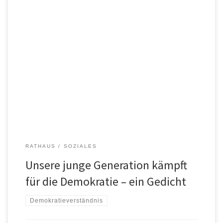
Dazu ein Gedicht von Carolin Lex zum Wesen der Demokratie.
Demokratie Nicht laut beginnt sie, nicht mit Macht.Sie wächst im
Zuhör’n, im Fragen, mit Bedacht. Sie wohnt in vielen Stimmen, in
Farben, die sich mischen,im Mut verschieden zu sein und trotzdem
Tisch an Tisch zu sitzen. Sie ist kein […]
RATHAUS
SOZIALES
Unsere junge Generation kämpft
für die Demokratie – ein Gedicht
Demokratieverständnis