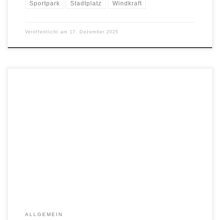
Sportpark
Stadtplatz
Windkraft
Veröffentlicht am
17. Dezember 2025
Die Ökologische Bürgerliste wurde von der Freiwilligen Feuerwehr
Kirchheim zu einer ausführlichen Besichtigung eingeladen. Die
Extremwettereignisse nehmen zu und darauf ist die Kirchheimer
Feuerwehr durch viel Engagement in dem wichtigen Ehrenamt
bestens vorbereitet. Davon konnten sich die Gäste auf Einladung
der Ökologischen Bürgerliste Tittmoning ausführlich überzeugen.
Überraschend für viele war […]
ALLGEMEIN