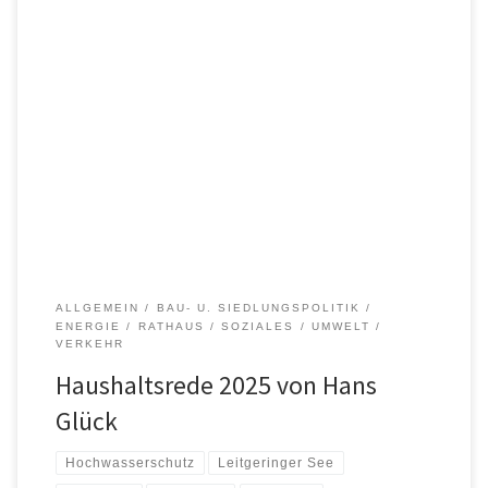
Sehr geehrter Herr Bürgermeister, lieber Andreas, Liebe
Kolleginnen und Kollegen, mit der heutigen Haushaltssitzung sind
wir nun fast schon wieder am Ende der Legislaturperiode und wir
befinden uns mehr oder weniger im Wahlkampf. Seriöser Haushalt,
profitieren von leistungsstarken Betrieben Der Haushalt 2026
beinhaltet aus meiner Sicht keinen großen Aufreger, sondern […]
ALLGEMEIN
BAU- U. SIEDLUNGSPOLITIK
ENERGIE
RATHAUS
SOZIALES
UMWELT
VERKEHR
Haushaltsrede 2025 von Hans
Glück
Hochwasserschutz
Leitgeringer See