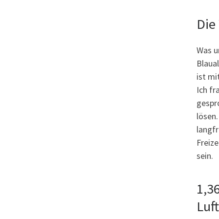
Die
Was un
Blaual
ist m
Ich f
gespr
lösen
langf
Freize
sein.
1,3
Luf