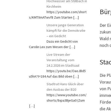
Hochwasser am Stillbach in
Kirchheim
Bür
https://youtube.com/short
s/KMTXmATwvf8 Zum Starten
[…]
Der Ei
Unsere junge Generation
kämpft für die Demokratie
zukun
– ein Gedicht
Wald n
Dazu ein Gedicht von
noch d
Carolin Lex zum Wesen der
[…]
Live Stream der
Sta
Veranstaltung vom
24.2.2026 im Stadtsaal
https://youtu.be/OaoJBd5
Die P
u5hA?t=184 Auf das Bild oben
[…]
Vorau
Stadtrat Hans Glück über
von P
den Ausbau der B20
immer 
https://www.youtube.com/
shorts/8xpa3BjeGa0 (Zum
Förder
[…]
die Ak