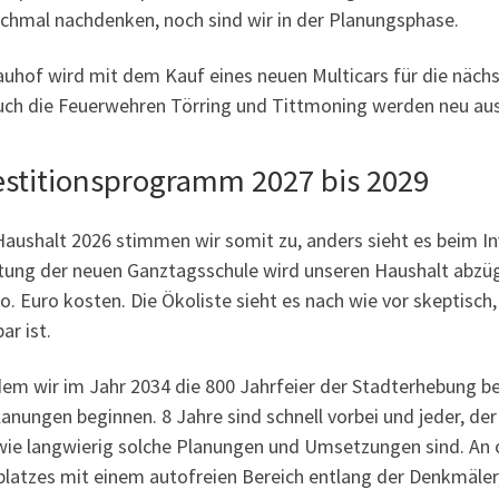
ochmal nachdenken, noch sind wir in der Planungsphase.
auhof wird mit dem Kauf eines neuen Multicars für die näch
uch die Feuerwehren Törring und Tittmoning werden neu au
estitionsprogramm 2027 bis 2029
aushalt 2026 stimmen wir somit zu, anders sieht es beim In
tung der neuen Ganztagsschule wird unseren Haushalt abzügl
o. Euro kosten. Die Ökoliste sieht es nach wie vor skeptis
r ist.
em wir im Jahr 2034 die 800 Jahrfeier der Stadterhebung be
anungen beginnen. 8 Jahre sind schnell vorbei und jeder, der
wie langwierig solche Planungen und Umsetzungen sind. An o
platzes mit einem autofreien Bereich entlang der Denkmäler