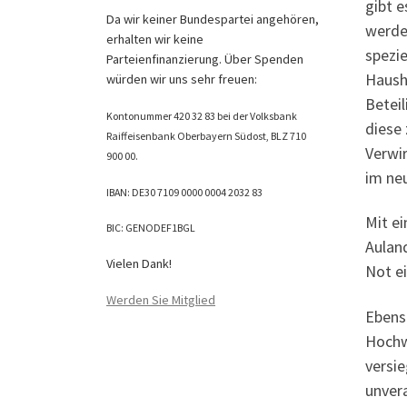
gibt 
Da wir keiner Bundespartei angehören,
werde
erhalten wir keine
spezie
Parteienfinanzierung. Über Spenden
Haush
würden wir uns sehr freuen:
Betei
Kontonummer 420 32 83 bei der Volksbank
diese
Raiffeisenbank Oberbayern Südost, BLZ 710
Verwir
900 00.
im neu
IBAN: DE30 7109 0000 0004 2032 83
Mit ei
BIC: GENODEF1BGL
Auland
Vielen Dank!
Not e
Werden Sie Mitglied
Ebens
Hochwa
versie
unver