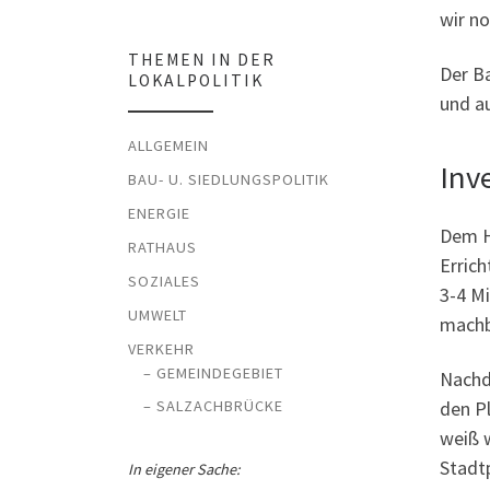
wir n
THEMEN IN DER
Der B
LOKALPOLITIK
und a
ALLGEMEIN
Inv
BAU- U. SIEDLUNGSPOLITIK
ENERGIE
Dem H
RATHAUS
Errich
SOZIALES
3-4 Mi
UMWELT
machba
VERKEHR
– GEMEINDEGEBIET
Nachd
den Pl
– SALZACHBRÜCKE
weiß 
Stadt
In eigener Sache: