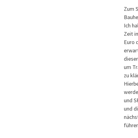
Zum Sc
Bauhe
Ich ha
Zeit i
Euro d
erwar
dieser
um Tr
zu klä
Hierb
werden
und SP
und di
nächs
führen