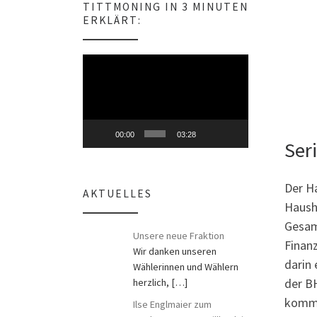
TITTMONING IN 3 MINUTEN
s
ERKLÄRT:
Video-
Player
00:00
03:28
Ser
Der Ha
AKTUELLES
Hausha
Gesam
Unsere neue Fraktion
Finan
Wir danken unseren
darin 
Wählerinnen und Wählern
der B
herzlich,
[…]
komme
Ilse Englmaier zum