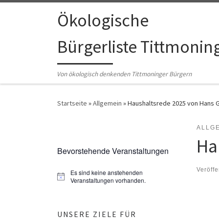
Zum Inhalt springen
Ökologische
Bürgerliste Tittmonin
Von ökologisch denkenden Tittmoninger Bürgern
Startseite
»
Allgemein
»
Haushaltsrede 2025 von Hans 
ALLG
Ha
Bevorstehende Veranstaltungen
Veröffe
Es sind keine anstehenden
H
Veranstaltungen vorhanden.
i
n
w
e
UNSERE ZIELE FÜR
i