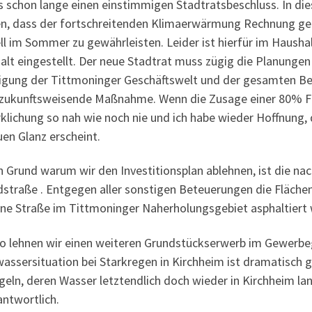
es schon lange einen einstimmigen Stadtratsbeschluss. In di
n, dass der fortschreitenden Klimaerwärmung Rechnung get
ll im Sommer zu gewährleisten. Leider ist hierfür im Haush
alt eingestellt. Der neue Stadtrat muss zügig die Planun
ligung der Tittmoninger Geschäftswelt und der gesamten Be
 zukunftsweisende Maßnahme. Wenn die Zusage einer 80% Förd
klichung so nah wie noch nie und ich habe wieder Hoffnung, 
en Glanz erscheint.
n Grund warum wir den Investitionsplan ablehnen, ist die na
straße . Entgegen aller sonstigen Beteuerungen die Flächen
ine Straße im Tittmoninger Naherholungsgebiet asphaltiert
o lehnen wir einen weiteren Grundstückserwerb im Gewerbe
ssersituation bei Starkregen in Kirchheim ist dramatisch g
geln, deren Wasser letztendlich doch wieder in Kirchheim lan
antwortlich.