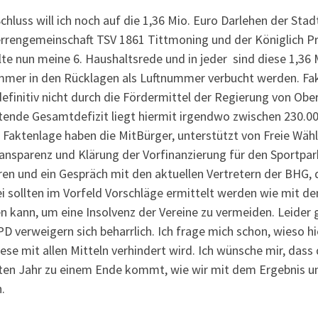
hluss will ich noch auf die 1,36 Mio. Euro Darlehen der Stad
rrengemeinschaft TSV 1861 Tittmoning und der Königlich Priv
lte nun meine 6. Haushaltsrede und in jeder sind diese 1,36
mmer in den Rücklagen als Luftnummer verbucht werden. Fakt 
efinitiv nicht durch die Fördermittel der Regierung von Obe
tende Gesamtdefizit liegt hiermit irgendwo zwischen 230.000
 Faktenlage haben die MitBürger, unterstützt von Freie Wähl
ansparenz und Klärung der Vorfinanzierung für den Sportpark
ren und ein Gespräch mit den aktuellen Vertretern der BHG, 
ei sollten im Vorfeld Vorschläge ermittelt werden wie mit 
 kann, um eine Insolvenz der Vereine zu vermeiden. Leider 
D verweigern sich beharrlich. Ich frage mich schon, wieso hi
ese mit allen Mitteln verhindert wird. Ich wünsche mir, das
ten Jahr zu einem Ende kommt, wie wir mit dem Ergebnis u
.