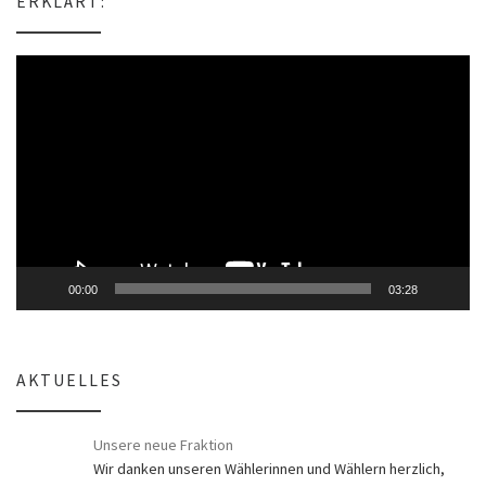
ERKLÄRT:
s
Video-
Player
00:00
03:28
AKTUELLES
Unsere neue Fraktion
Wir danken unseren Wählerinnen und Wählern herzlich,