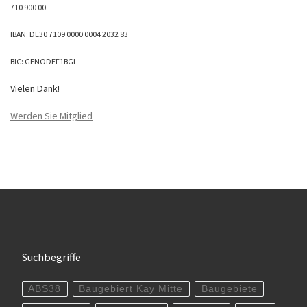
710 900 00.
IBAN: DE30 7109 0000 0004 2032 83
BIC: GENODEF1BGL
Vielen Dank!
Werden Sie Mitglied
Suchbegriffe
ABS38
Baugebiert Kay Mitte
Baugebiete