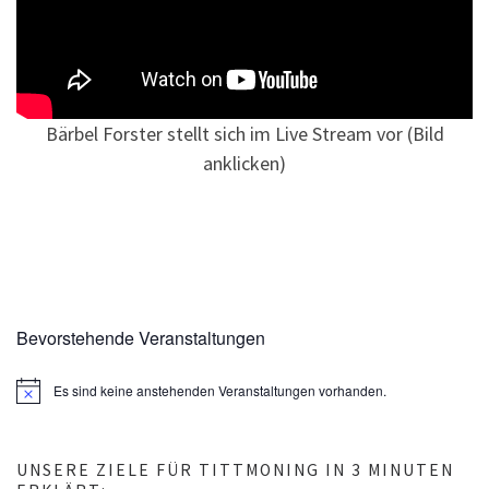
Bärbel Forster stellt sich im Live Stream vor (Bild
anklicken)
Bevorstehende Veranstaltungen
Es sind keine anstehenden Veranstaltungen vorhanden.
H
i
n
w
e
UNSERE ZIELE FÜR TITTMONING IN 3 MINUTEN
i