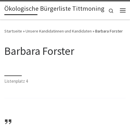
Ökologische Bürgerliste Tittmoning
Zum Inhalt springen
Search
Me
Startseite
»
Unsere Kandidatinnen und Kandidaten
»
Barbara Forster
Barbara Forster
Listenplatz 4