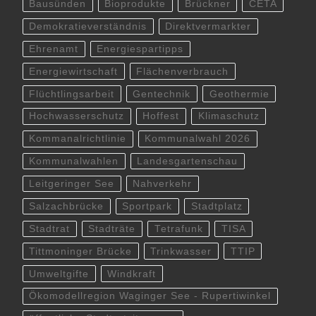
Bausünden
Bioprodukte
Brückner
CETA
Demokratieverständnis
Direktvermarkter
Ehrenamt
Energiespartipps
Energiewirtschaft
Flächenverbrauch
Flüchtlingsarbeit
Gentechnik
Geothermie
Hochwasserschutz
Hoffest
Klimaschutz
Kommanalrichtlinie
Kommunalwahl 2026
Kommunalwahlen
Landesgartenschau
Leitgeringer See
Nahverkehr
Salzachbrücke
Sportpark
Stadtplatz
Stadtrat
Stadträte
Tetrafunk
TISA
Tittmoninger Brücke
Trinkwasser
TTIP
Umweltgifte
Windkraft
Ökomodellregion Waginger See - Rupertiwinkel