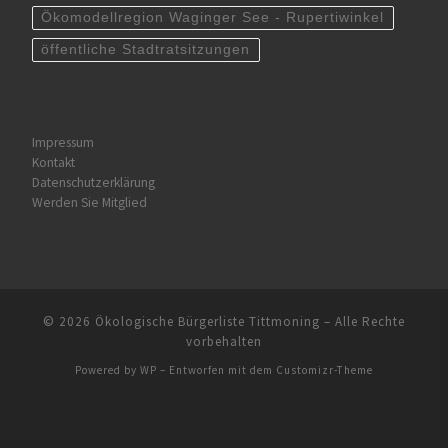
Ökomodellregion Waginger See - Rupertiwinkel
öffentliche Stadtratsitzungen
Impressum
Kontakt
Datenschutzerklärung
Werden Sie Mitglied
© 2026
Ökologische Bürgerliste Tittmoning
– Alle Rechte
vorbehalten
Powered by
WP
– Entworfen mit dem
Customizr-Theme