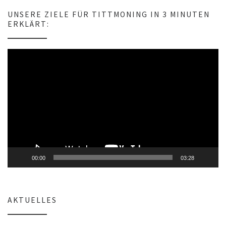
w
e
UNSERE ZIELE FÜR TITTMONING IN 3 MINUTEN
i
ERKLÄRT:
s
Video-
Player
00:00
03:28
AKTUELLES