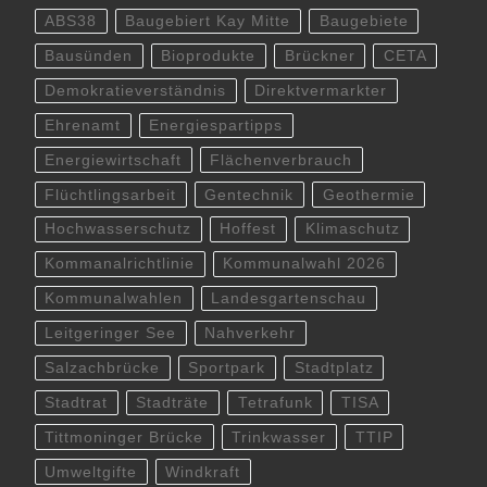
ABS38
Baugebiert Kay Mitte
Baugebiete
Bausünden
Bioprodukte
Brückner
CETA
Demokratieverständnis
Direktvermarkter
Ehrenamt
Energiespartipps
Energiewirtschaft
Flächenverbrauch
Flüchtlingsarbeit
Gentechnik
Geothermie
Hochwasserschutz
Hoffest
Klimaschutz
Kommanalrichtlinie
Kommunalwahl 2026
Kommunalwahlen
Landesgartenschau
Leitgeringer See
Nahverkehr
Salzachbrücke
Sportpark
Stadtplatz
Stadtrat
Stadträte
Tetrafunk
TISA
Tittmoninger Brücke
Trinkwasser
TTIP
Umweltgifte
Windkraft