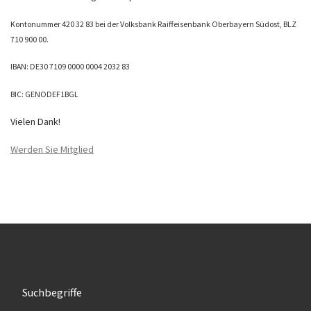
Kontonummer 420 32 83 bei der Volksbank Raiffeisenbank Oberbayern Südost, BLZ
710 900 00.
IBAN: DE30 7109 0000 0004 2032 83
BIC: GENODEF1BGL
Vielen Dank!
Werden Sie Mitglied
Suchbegriffe