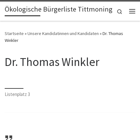
Ökologische Bürgerliste Tittmoning
Zum Inhalt springen
Search
Me
Startseite
»
Unsere Kandidatinnen und Kandidaten
»
Dr. Thomas
Winkler
Dr. Thomas Winkler
Listenplatz 3